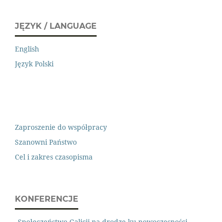
JĘZYK / LANGUAGE
English
Język Polski
Zaproszenie do współpracy
Szanowni Państwo
Cel i zakres czasopisma
KONFERENCJE
„Społeczeństwo Galicji na drodze ku nowoczesności