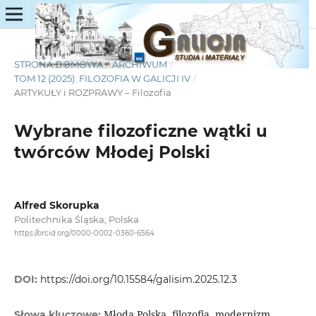
STRONA DOMOWA
/
ARCHIWUM
/
TOM 12 (2025): FILOZOFIA W GALICJI IV
/
ARTYKUŁY i ROZPRAWY – Filozofia
Wybrane filozoficzne wątki u
twórców Młodej Polski
Alfred Skorupka
Politechnika Śląska, Polska
https://orcid.org/0000-0002-0360-6564
DOI:
https://doi.org/10.15584/galisim.2025.12.3
Młoda Polska, filozofia, modernizm,
Słowa kluczowe: