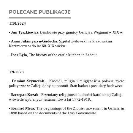
POLECANE PUBLIKACJE
T.10/2024
-
Jan Tyszkiewicz
, Łemkowie przy granicy Galicji z Węgrami w XIX w.
-
Anna Jakimyszyn-Gadocha
, Szpital żydowski na krakowskim
Kazimierzu w do lat 60. XIX wieku.
-
Ihor Lylo
,
The history of the castle kitchen in Łańcut.
T.9/2023
-
Damian Szymczak
– Kościół, religia i religijność a polskie życie
polityczne w Galicji doby autonomii. Stan badań i postulaty badawcze.
-
Szczepan Kozak
- Przemiany religijności ludności katolickiej Galicji
w świetle wybranych testamentów z lat 1772-1918.
-
Konrad Meus
,
The beginnings of the Zionist movement in Galicia in
1898 based on the documents of the Lviv Governorate.