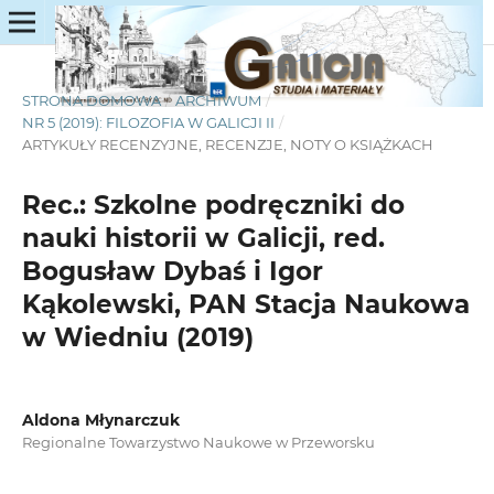
STRONA DOMOWA
/
ARCHIWUM
/
NR 5 (2019): FILOZOFIA W GALICJI II
/
ARTYKUŁY RECENZYJNE, RECENZJE, NOTY O KSIĄŻKACH
Rec.: Szkolne podręczniki do
nauki historii w Galicji, red.
Bogusław Dybaś i Igor
Kąkolewski, PAN Stacja Naukowa
w Wiedniu (2019)
Aldona Młynarczuk
Regionalne Towarzystwo Naukowe w Przeworsku