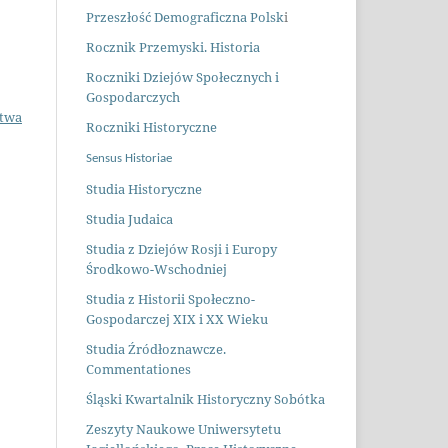
Przeszłość Demograficzna Polsk
i
Rocznik Przemyski. Historia
Roczniki Dziejów Społecznych i
Gospodarczych
stwa
Roczniki Historyczne
Sensus Historiae
Studia Historyczne
Studia Judaica
Studia z Dziejów Rosji i Europy
Środkowo-Wschodniej
Studia z Historii Społeczno-
Gospodarczej XIX i XX Wieku
Studia Źródłoznawcze.
Commentationes
Śląski Kwartalnik Historyczny Sobótka
Zeszyty Naukowe Uniwersytetu