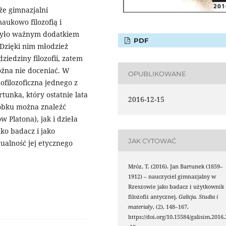
że gimnazjalni
aukowo filozofią i
o było ważnym dodatkiem
PDF
 Dzięki nim młodzież
iedziny filozofii, zatem
żna nie doceniać. W
OPUBLIKOWANE
ofilozoficzna jednego z
rtunka, który ostatnie lata
2016-12-15
obku można znaleźć
 Platona), jak i dzieła
ko badacz i jako
JAK CYTOWAĆ
tualność jej etycznego
Mróz, T. (2016). Jan Bartunek (1859–
1912) – nauczyciel gimnazjalny w
Rzeszowie jako badacz i użytkownik
filozofii antycznej.
Galicja. Studia i
materiały
, (2), 148–167.
https://doi.org/10.15584/galisim.2016.