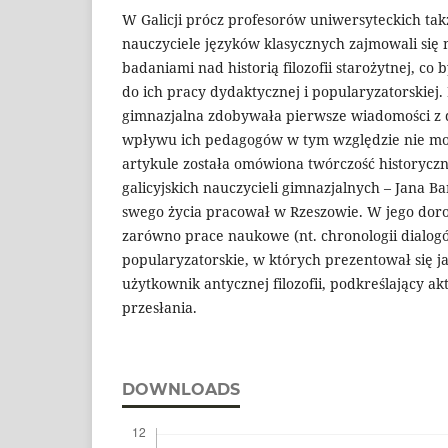
W Galicji prócz profesorów uniwersyteckich tak
nauczyciele języków klasycznych zajmowali się n
badaniami nad historią filozofii starożytnej, c
do ich pracy dydaktycznej i popularyzatorskiej.
gimnazjalna zdobywała pierwsze wiadomości z dz
wpływu ich pedagogów w tym względzie nie mo
artykule została omówiona twórczość historyczn
galicyjskich nauczycieli gimnazjalnych – Jana Ba
swego życia pracował w Rzeszowie. W jego dor
zarówno prace naukowe (nt. chronologii dialogów
popularyzatorskie, w których prezentował się ja
użytkownik antycznej filozofii, podkreślający ak
przesłania.
DOWNLOADS