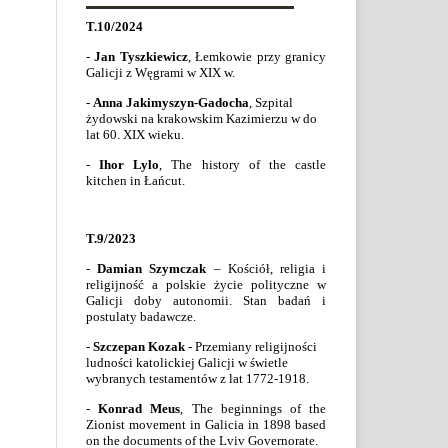
T.10/2024
-
Jan Tyszkiewicz
, Łemkowie przy granicy
Galicji z Węgrami w XIX w.
-
Anna Jakimyszyn-Gadocha
, Szpital
żydowski na krakowskim Kazimierzu w do
lat 60. XIX wieku.
-
Ihor Lylo
,
The history of the castle
kitchen in Łańcut.
T.9/2023
-
Damian Szymczak
– Kościół, religia i
religijność a polskie życie polityczne w
Galicji doby autonomii. Stan badań i
postulaty badawcze.
-
Szczepan Kozak
- Przemiany religijności
ludności katolickiej Galicji w świetle
wybranych testamentów z lat 1772-1918.
-
Konrad Meus
,
The beginnings of the
Zionist movement in Galicia in 1898 based
on the documents of the Lviv Governorate.