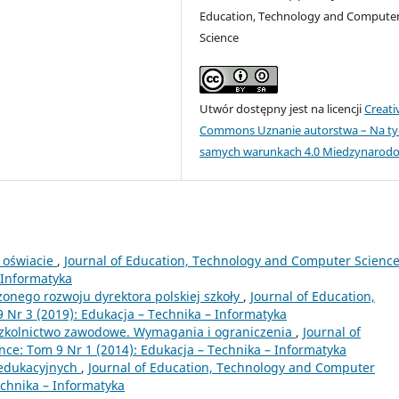
Education, Technology and Compute
Science
Utwór dostępny jest na licencji
Creati
Commons Uznanie autorstwa – Na ty
samych warunkach 4.0 Miedzynarod
 oświacie
,
Journal of Education, Technology and Computer Science
 Informatyka
nego rozwoju dyrektora polskiej szkoły
,
Journal of Education,
Nr 3 (2019): Edukacja – Technika – Informatyka
zkolnictwo zawodowe. Wymagania i ograniczenia
,
Journal of
ce: Tom 9 Nr 1 (2014): Edukacja – Technika – Informatyka
 edukacyjnych
,
Journal of Education, Technology and Computer
echnika – Informatyka