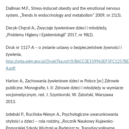
Dallman M.F., Stress-induced obesity and the emotional nervous
system, „Trends in endocrinology and metabolism” 2009, nr 21(3).
Decyk-Chęcel A., Zwyczaje żywieniowe dzieci i młodzieży,
„Problemy Higieny i Epidemiologii” 2017, nr 98(2).
Druk nr 1127-A – o zmianie ustawy o bezpieczeństwie żywności i
żywienia,
http://orka.sejm.gov.pl/Druki7ka.nsf/0/B6CC3E159963EF5FC1257
A.pdf
.
Harton A., Zachowania żywieniowe dzieci w Polsce [w:] Zdrowie
publiczne. Monografie, t. II: Zdrowie dzieci i młodzieży w wymiarze
socjomedycznym, red. J. Szymborski, W. Zatoński, Warszawa
2013.
Izdebski P., Rucińska-Niesyn A., Psychologiczne uwarunkowania
otyłości u dzieci – rola rodziny, „Rocznik Naukowy Kujawsko-
Pomorskiej Szkoły Wyższej w Bydgoszczy. Transdyscyplinarne