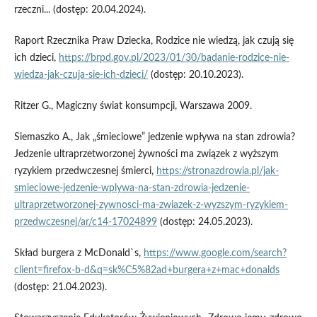
rzeczni... (dostęp: 20.04.2024).
Raport Rzecznika Praw Dziecka, Rodzice nie wiedzą, jak czują się
ich dzieci,
https://brpd.gov.pl/2023/01/30/badanie-rodzice-nie-
wiedza-jak-czuja-sie-ich-dzieci/
(dostęp: 20.10.2023).
Ritzer G., Magiczny świat konsumpcji, Warszawa 2009.
Siemaszko A., Jak „śmieciowe” jedzenie wpływa na stan zdrowia?
Jedzenie ultraprzetworzonej żywności ma związek z wyższym
ryzykiem przedwczesnej śmierci,
https://stronazdrowia.pl/jak-
smieciowe-jedzenie-wplywa-na-stan-zdrowia-jedzenie-
ultraprzetworzonej-zywnosci-ma-zwiazek-z-wyzszym-ryzykiem-
przedwczesnej/ar/c14-17024899
(dostęp: 24.05.2023).
Skład burgera z McDonald`s,
https://www.google.com/search?
client=firefox-b-d&q=sk%C5%82ad+burgera+z+mac+donalds
(dostęp: 21.04.2023).