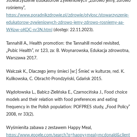
Stowarzyszenie Edukatorów Żywieniowych „Zdrowo jemy, zdrowo
rośniemy”,
https://www.poradnikzdrowie.pl/zdrowie/otylosc/stowarzyszenie-
edukatorow-zywieniowych-zdrowo-jemy-zdrowo-rosniemy-aa-
WKow-oKQC-nr3N.html
(dostęp: 22.11.2023).
Tannahill A., Health promotion: the Tannahill model revisited,
„Pubic Health”, nr 123, za: B. Woynarowska, Edukacja zdrowotna,
Warszawa 2017.
Walczak K., Dlaczego jemy śmieci [w:] Śmieć w kulturze, red. K.
Kulikowska, C. Obracht-Prondzyński, Gdańsk 2015.
Wądołowska L., Babicz-Zielińska E., Czarnocińska J., Food choice
models and their relation with food preferences and eating
frequency in the Polish population: POFPRES study, „Food Policy”
2008, nr 33(2).
Wyśmienita zabawa z zestawem Happy Meal,
https://www.google.com/search?q=happy+meal+mcdonald&client