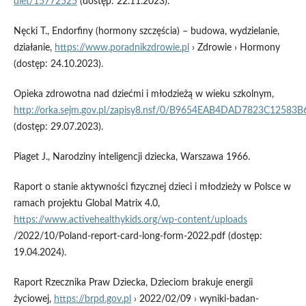
diet/15772525
(dostęp: 22.11.2023).
Nęcki T., Endorfiny (hormony szczęścia) – budowa, wydzielanie,
działanie,
https://www.poradnikzdrowie.pl
› Zdrowie › Hormony
(dostęp: 24.10.2023).
Opieka zdrowotna nad dziećmi i młodzieżą w wieku szkolnym,
http://orka.sejm.gov.pl/zapisy8.nsf/0/B9654EAB4DAD7823C12583
(dostęp: 29.07.2023).
Piaget J., Narodziny inteligencji dziecka, Warszawa 1966.
Raport o stanie aktywności fizycznej dzieci i młodzieży w Polsce w
ramach projektu Global Matrix 4.0,
https://www.activehealthykids.org/wp-content/uploads
/2022/10/Poland-report-card-long-form-2022.pdf (dostęp:
19.04.2024).
Raport Rzecznika Praw Dziecka, Dzieciom brakuje energii
życiowej,
https://brpd.gov.pl
› 2022/02/09 › wyniki-badan-