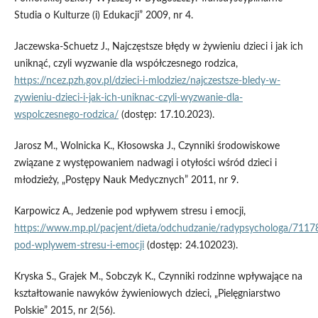
Studia o Kulturze (i) Edukacji” 2009, nr 4.
Jaczewska-Schuetz J., Najczęstsze błędy w żywieniu dzieci i jak ich
uniknąć, czyli wyzwanie dla współczesnego rodzica,
https://ncez.pzh.gov.pl/dzieci-i-mlodziez/najczestsze-bledy-w-
zywieniu-dzieci-i-jak-ich-uniknac-czyli-wyzwanie-dla-
wspolczesnego-rodzica/
(dostęp: 17.10.2023).
Jarosz M., Wolnicka K., Kłosowska J., Czynniki środowiskowe
związane z występowaniem nadwagi i otyłości wśród dzieci i
młodzieży, „Postępy Nauk Medycznych” 2011, nr 9.
Karpowicz A., Jedzenie pod wpływem stresu i emocji,
https://www.mp.pl/pacjent/dieta/odchudzanie/radypsychologa/71178
pod-wplywem-stresu-i-emocji
(dostęp: 24.102023).
Kryska S., Grajek M., Sobczyk K., Czynniki rodzinne wpływające na
kształtowanie nawyków żywieniowych dzieci, „Pielęgniarstwo
Polskie” 2015, nr 2(56).