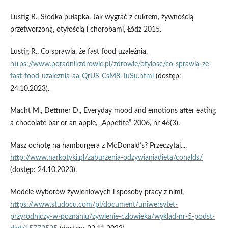
Lustig R., Słodka pułapka. Jak wygrać z cukrem, żywnością
przetworzoną, otyłością i chorobami, Łódź 2015.
Lustig R., Co sprawia, że fast food uzależnia,
https://www.poradnikzdrowie.pl/zdrowie/otylosc/co-sprawia-ze-
fast-food-uzaleznia-aa-QrUS-CsM8-TuSu.html
(dostęp:
24.10.2023).
Macht M., Dettmer D., Everyday mood and emotions after eating
a chocolate bar or an apple, „Appetite” 2006, nr 46(3).
Masz ochotę na hamburgera z McDonald’s? Przeczytaj...,
http://www.narkotyki.pl/zaburzenia-odzywianiadieta/conalds/
(dostęp: 24.10.2023).
Modele wyborów żywieniowych i sposoby pracy z nimi,
https://www.studocu.com/pl/document/uniwersytet-
przyrodniczy-w-poznaniu/zywienie-czlowieka/wyklad-nr-5-podst-