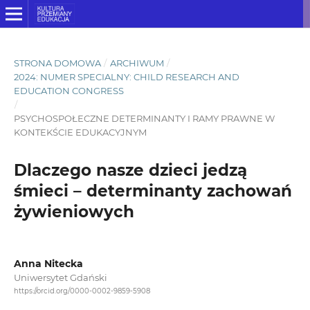
STRONA DOMOWA
/
ARCHIWUM
/
2024: NUMER SPECIALNY: CHILD RESEARCH AND
EDUCATION CONGRESS
/
PSYCHOSPOŁECZNE DETERMINANTY I RAMY PRAWNE W
KONTEKŚCIE EDUKACYJNYM
Dlaczego nasze dzieci jedzą
śmieci – determinanty zachowań
żywieniowych
Anna Nitecka
Uniwersytet Gdański
https://orcid.org/0000-0002-9859-5908