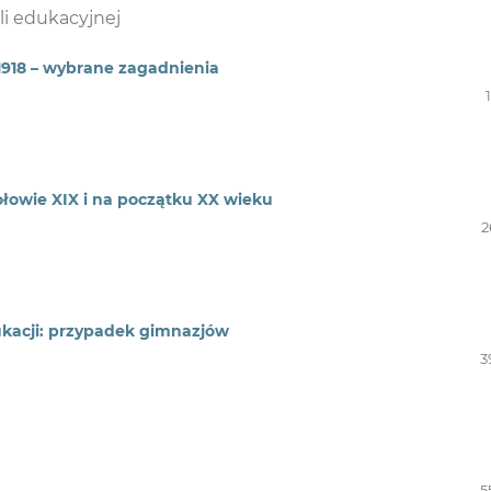
li edukacyjnej
–1918 – wybrane zagadnienia
połowie XIX i na początku XX wieku
2
ukacji: przypadek gimnazjów
3
5