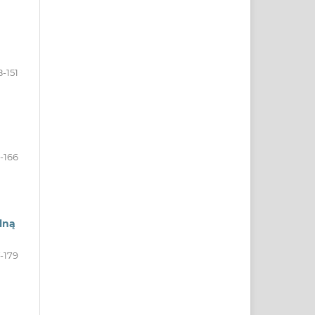
8-151
2-166
lną
-179