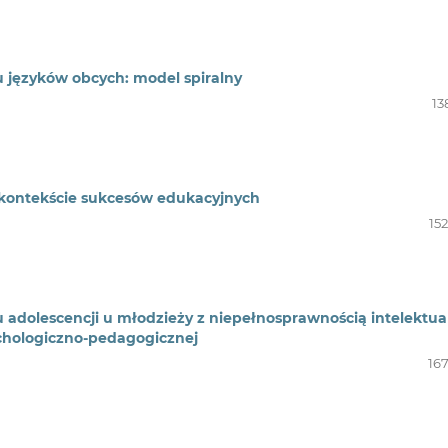
u języków obcych: model spiralny
13
 kontekście sukcesów edukacyjnych
15
adolescencji u młodzieży z niepełnosprawnością intelektua
chologiczno-pedagogicznej
167