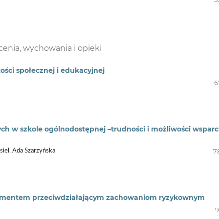
łcenia, wychowania i opieki
ci społecznej i edukacyjnej
6
h w szkole ogólnodostępnej –trudności i możliwości wsparc
7
siel, Ada Szarzyńska
 elementem przeciwdziałającym zachowaniom ryzykownym
9