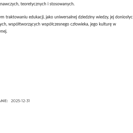
oznawczych, teoretycznych i stosowanych.
 traktowaniu edukacji, jako uniwersalnej dziedziny wiedzy, jej doniosły
cych, współtworzących współczesnego człowieka, jego kulturę w
nej.
ANE:
2025-12-31