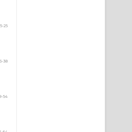
15-25
6-38
9-54
5-64