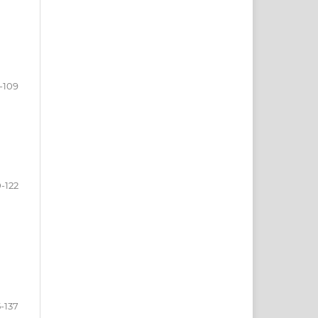
-109
0-122
5-137