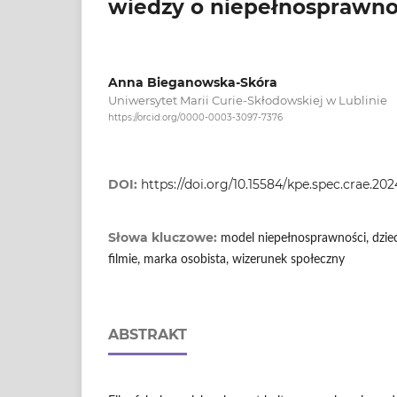
wiedzy o niepełnosprawno
Anna Bieganowska-Skóra
Uniwersytet Marii Curie-Skłodowskiej w Lublinie
https://orcid.org/0000-0003-3097-7376
DOI:
https://doi.org/10.15584/kpe.spec.crae.202
Słowa kluczowe:
model niepełnosprawności, dzi
filmie, marka osobista, wizerunek społeczny
ABSTRAKT