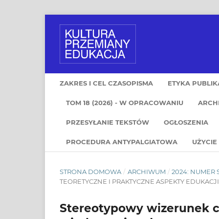
ZAKRES I CEL CZASOPISMA
ETYKA PUBLIK
TOM 18 (2026) - W OPRACOWANIU
ARCH
PRZESYŁANIE TEKSTÓW
OGŁOSZENIA
PROCEDURA ANTYPALGIATOWA
UŻYCIE 
STRONA DOMOWA
/
ARCHIWUM
/
2024: NUMER
TEORETYCZNE I PRAKTYCZNE ASPEKTY EDUKACJ
Stereotypowy wizerunek cz