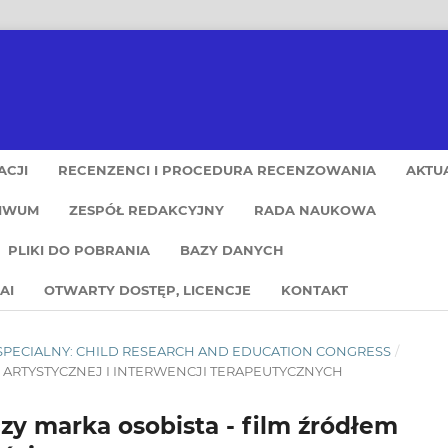
ACJI
RECENZENCI I PROCEDURA RECENZOWANIA
AKTU
IWUM
ZESPÓŁ REDAKCYJNY
RADA NAUKOWA
PLIKI DO POBRANIA
BAZY DANYCH
AI
OTWARTY DOSTĘP, LICENCJE
KONTAKT
 SPECIALNY: CHILD RESEARCH AND EDUCATION CONGRESS
/
I ARTYSTYCZNEJ I INTERWENCJI TERAPEUTYCZNYCH
y marka osobista - film źródłem