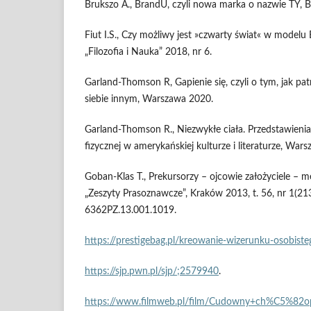
Brukszo A., BrandU, czyli nowa marka o nazwie TY, B
Fiut I.S., Czy możliwy jest »czwarty świat« w modelu 
„Filozofia i Nauka” 2018, nr 6.
Garland-Thomson R, Gapienie się, czyli o tym, jak pa
siebie innym, Warszawa 2020.
Garland-Thomson R., Niezwykłe ciała. Przedstawieni
fizycznej w amerykańskiej kulturze i literaturze, War
Goban-Klas T., Prekursorzy – ojcowie założyciele – 
„Zeszyty Prasoznawcze”, Kraków 2013, t. 56, nr 1(21
6362PZ.13.001.1019.
https://prestigebag.pl/kreowanie-wizerunku-osobist
https://sjp.pwn.pl/sjp/;2579940
.
https://www.filmweb.pl/film/Cudowny+ch%C5%82o