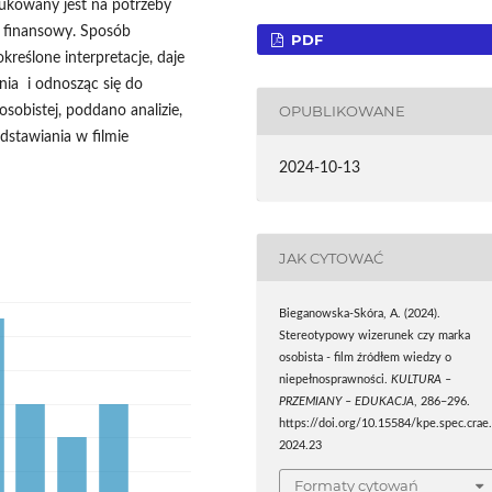
dukowany jest na potrzeby
 finansowy. Sposób
PDF
kreślone interpretacje, daje
nia i odnosząc się do
OPUBLIKOWANE
obistej, poddano analizie,
dstawiania w filmie
2024-10-13
JAK CYTOWAĆ
Bieganowska-Skóra, A. (2024).
Stereotypowy wizerunek czy marka
osobista - film źródłem wiedzy o
niepełnosprawności.
KULTURA –
PRZEMIANY – EDUKACJA
, 286–296.
https://doi.org/10.15584/kpe.spec.crae
2024.23
Formaty cytowań