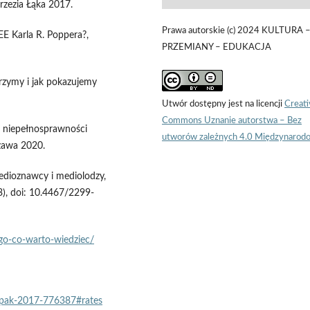
rzezia Łąka 2017.
Prawa autorskie (c) 2024 KULTURA 
EE Karla R. Poppera?,
PRZEMIANY – EDUKACJA
trzymy i jak pokazujemy
Utwór dostępny jest na licencji
Creati
Commons Uznanie autorstwa – Bez
a niepełnosprawności
utworów zależnych 4.0 Międzynarod
szawa 2020.
medioznawcy i mediolodzy,
3), doi: 10.4467/2299-
ego-co-warto-wiedziec/
pak-2017-776387#rates