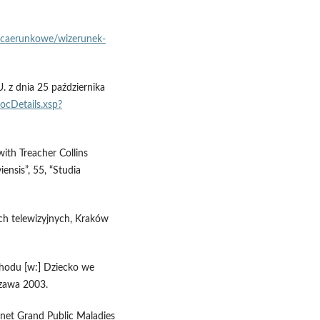
acaerunkowe/wizerunek-
 z dnia 25 października
DocDetails.xsp?
ith Treacher Collins
nsis”, 55, “Studia
ch telewizyjnych, Kraków
chodu [w:] Dziecko we
szawa 2003.
net Grand Public Maladies