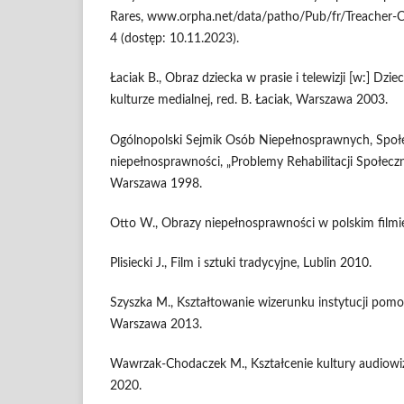
Rares, www.orpha.net/data/patho/Pub/fr/Treacher-Co
4 (dostęp: 10.11.2023).
Łaciak B., Obraz dziecka w prasie i telewizji [w:] Dz
kulturze medialnej, red. B. Łaciak, Warszawa 2003.
Ogólnopolski Sejmik Osób Niepełnosprawnych, Społ
niepełnosprawności, „Problemy Rehabilitacji Społeczn
Warszawa 1998.
Otto W., Obrazy niepełnosprawności w polskim filmi
Plisiecki J., Film i sztuki tradycyjne, Lublin 2010.
Szyszka M., Kształtowanie wizerunku instytucji pom
Warszawa 2013.
Wawrzak-Chodaczek M., Kształcenie kultury audiowi
2020.