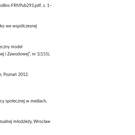
llins-FRfrPub293.pdf, s. 1–
iecko we współczesnej
eczny model
ej i Zawodowej”, nr 1(155),
e, Poznań 2012.
ocy społecznej w mediach,
zualnej młodzieży, Wrocław