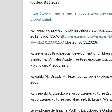
(dostęp: 8.11.2023).
https://www.imagemanagement.pl/oferta/uslugi-wiz
osobisty.html
.
Konwencja o prawach osób niepełnosprawnych, Dz.U.
2012 r., poz. 1169,
https://isap.sejm.gov.pl/isap.nsf/
id=wdu20120001169
(dostęp: 30.11.2023).
Kossewska J., Psychosocial development of children w
Syndrome, „Annales Academiae Paedagogicae Cracovie
Psychologica” 2008, nr 3.
Kowalski M., Dróżdż M., Przemoc i zdrowie w obraza
2008.
Kurczewski J., Dziecko we współczesnej kulturze Za
współczesnej kulturze medialnej, red. B. Łaciak, War
Le syndrome de Treacher-Collins Encyclopédie Orpha