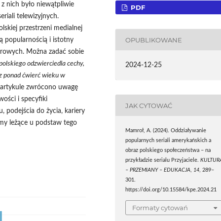
z nich było niewątpliwie
PDF
iali telewizyjnych.
skiej przestrzeni medialnej
OPUBLIKOWANE
ą popularnością i istotny
turowych. Można zadać sobie
olskiego odzwierciedla cechy,
2024-12-25
z ponad ćwierć wieku w
rtykule zwrócono uwagę
ości i specyfiki
JAK CYTOWAĆ
podejścia do życia, kariery
y leżące u podstaw tego
Mamroł, A. (2024). Oddziaływanie
popularnych seriali amerykańskich a
obraz polskiego społeczeństwa – na
przykładzie serialu Przyjaciele.
KULTUR
– PRZEMIANY – EDUKACJA
,
14
, 289–
301.
https://doi.org/10.15584/kpe.2024.21
Formaty cytowań