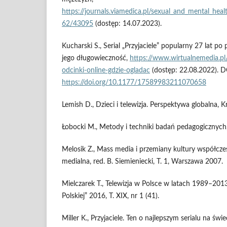
https://journals.viamedica.pl/sexual_and_mental_heal
62/43095
(dostęp: 14.07.2023).
Kucharski S., Serial „Przyjaciele” popularny 27 lat po
jego długowieczność,
https://www.wirtualnemedia.pl/a
odcinki-online-gdzie-ogladac
(dostęp: 22.08.2022). D
https://doi.org/10.1177/17589983211070658
Lemish D., Dzieci i telewizja. Perspektywa globalna,
Łobocki M., Metody i techniki badań pedagogicznyc
Melosik Z., Mass media i przemiany kultury współczes
medialna, red. B. Siemieniecki, T. 1, Warszawa 2007.
Mielczarek T., Telewizja w Polsce w latach 1989–2013
Polskiej” 2016, T. XIX, nr 1 (41).
Miller K., Przyjaciele. Ten o najlepszym serialu na św