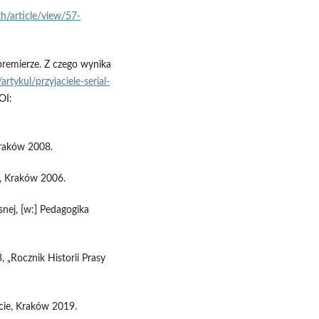
th/article/view/57-
 premierze. Z czego wynika
rtykul/przyjaciele-serial-
OI:
 Kraków 2008.
h, Kraków 2006.
nej, [w:] Pedagogika
, „Rocznik Historii Prasy
iecie, Kraków 2019.