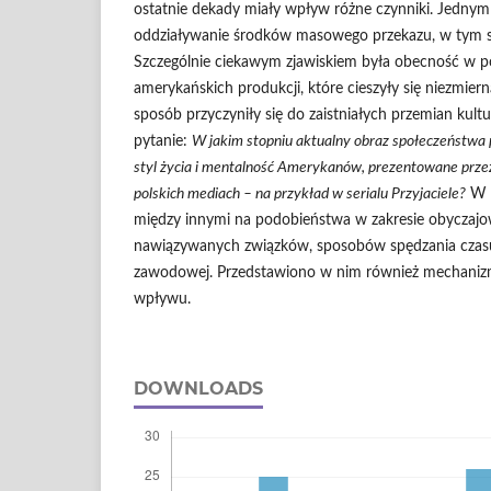
ostatnie dekady miały wpływ różne czynniki. Jednym 
oddziaływanie środków masowego przekazu, w tym ser
Szczególnie ciekawym zjawiskiem była obecność w pol
amerykańskich produkcji, które cieszyły się niezmiern
sposób przyczyniły się do zaistniałych przemian kul
pytanie:
W jakim stopniu aktualny obraz społeczeństwa p
styl życia i mentalność Amerykanów, prezentowane prze
polskich mediach – na przykład w serialu Przyjaciele?
W a
między innymi na podobieństwa w zakresie obyczajow
nawiązywanych związków, sposobów spędzania czasu, 
zawodowej. Przedstawiono w nim również mechanizm
wpływu.
DOWNLOADS