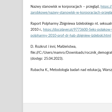
Nazwy stanowisk w korporacjach – przegląd,
https:/
zarobkowe/nazwy-stanowisk-w-korporacjach-przegl
Raport Polpharmy Zbigniewa Izdebskiego nt. seksualn
2010 r.,
https://docplayer.pl/9773600-Seks-polakow-
polpharmy-2010-prof-dr-hab-zbigniew-izdebski.html
D. Rozkrut i inni, Małżeństwa,
file:///C:/Users/mamro/Downloads/rocznik_demogra
(dostęp: 25.04.2023).
Rubacha K., Metodologia badań nad edukacją, Wars