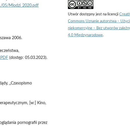
1/05/Mlodzi_2020.pdf
Utwór dostępny jest na licencji
Creati
Commons Uznanie autorstwa – Użyci
niekomercyjne – Bez utworów zależn
4.0 Międzynarodowe
.
rszawa 2006.
łeczeństwa,
.PDF
(dostęp: 05.03.2023).
glądy, „Czasopismo
terapeutycznym, [w:] Kino,
oglądania pornografii przez