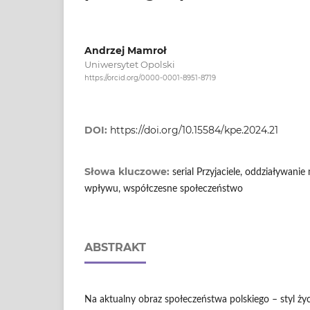
Andrzej Mamroł
Uniwersytet Opolski
https://orcid.org/0000-0001-8951-8719
DOI:
https://doi.org/10.15584/kpe.2024.21
Słowa kluczowe:
serial Przyjaciele, oddziaływan
wpływu, współczesne społeczeństwo
ABSTRAKT
Na aktualny obraz społeczeństwa polskiego – styl życ