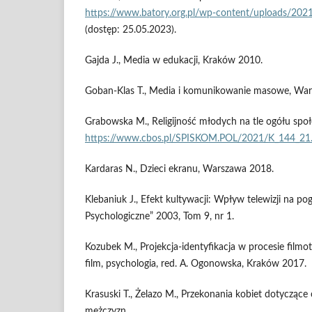
https://www.batory.org.pl/wp-content/uploads/202
(dostęp: 25.05.2023).
Gajda J., Media w edukacji, Kraków 2010.
Goban-Klas T., Media i komunikowanie masowe, Wa
Grabowska M., Religijność młodych na tle ogółu spo
https://www.cbos.pl/SPISKOM.POL/2021/K_144_21
Kardaras N., Dzieci ekranu, Warszawa 2018.
Klebaniuk J., Efekt kultywacji: Wpływ telewizji na po
Psychologiczne” 2003, Tom 9, nr 1.
Kozubek M., Projekcja-identyfikacja w procesie filmo
film, psychologia, red. A. Ogonowska, Kraków 2017.
Krasuski T., Żelazo M., Przekonania kobiet dotyczące 
mężczyzn,