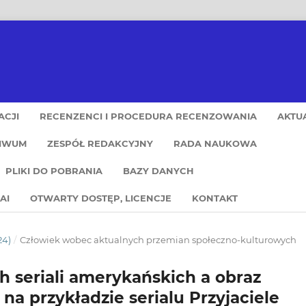
ACJI
RECENZENCI I PROCEDURA RECENZOWANIA
AKTU
IWUM
ZESPÓŁ REDAKCYJNY
RADA NAUKOWA
PLIKI DO POBRANIA
BAZY DANYCH
AI
OTWARTY DOSTĘP, LICENCJE
KONTAKT
24)
/
Człowiek wobec aktualnych przemian społeczno-kulturowych
 seriali amerykańskich a obraz
na przykładzie serialu Przyjaciele