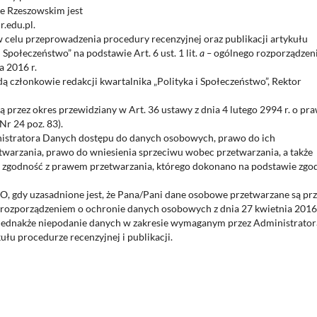
e Rzeszowskim jest
.edu.pl.
celu przeprowadzenia procedury recenzyjnej oraz publikacji artykułu
Społeczeństwo” na podstawie Art. 6 ust. 1 lit.
a –
ogólnego rozporządzeni
 2016 r.
członkowie redakcji kwartalnika „Polityka i Społeczeństwo”, Rektor
zez okres przewidziany w Art. 36 ustawy z dnia 4 lutego 2994 r. o pra
r 24 poz. 83).
nistratora Danych dostępu do danych osobowych, prawo do ich
etwarzania, prawo do wniesienia sprzeciwu wobec przetwarzania, a także
 zgodność z prawem przetwarzania, którego dokonano na podstawie zgo
, gdy uzasadnione jest, że Pana/Pani dane osobowe przetwarzane są prz
rozporządzeniem o ochronie danych osobowych z dnia 27 kwietnia 2016 
jednakże niepodanie danych w zakresie wymaganym przez Administrator
u procedurze recenzyjnej i publikacji.