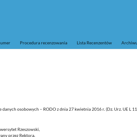
numer
Procedura recenzowania
Lista Recenzentów
Archi
e danych osobowych – RODO z dnia 27 kwietnia 2016 r. (Dz. Urz. UE L 11
wersytet Rzeszowski,
wany przez Rektora.