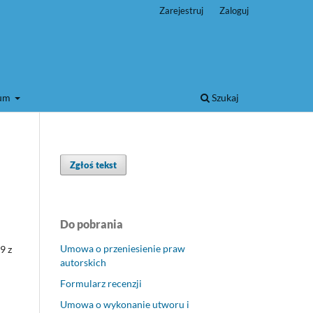
Zarejestruj
Zaloguj
wum
Szukaj
Zgłoś tekst
Do pobrania
Umowa o przeniesienie praw
9 z
autorskich
Formularz recenzji
Umowa o wykonanie utworu i