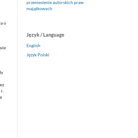
przeniesienie autorskich praw
majątkowych
a o
Język / Language
English
wie
Język Polski
dy
ez
r.
a