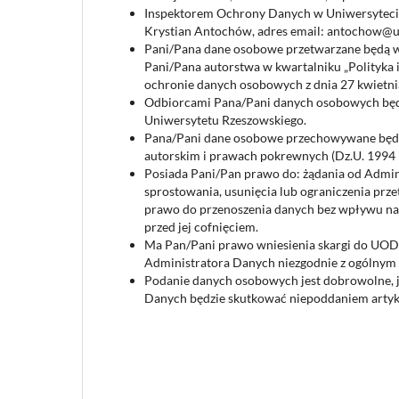
Inspektorem Ochrony Danych w Uniwersyteci
Krystian Antochów, adres email: antochow@ur
Pani/Pana dane osobowe przetwarzane będą w 
Pani/Pana autorstwa w kwartalniku „Polityka i 
ochronie danych osobowych z dnia 27 kwietnia
Odbiorcami Pana/Pani danych osobowych będą 
Uniwersytetu Rzeszowskiego.
Pana/Pani dane osobowe przechowywane będą pr
autorskim i prawach pokrewnych (Dz.U. 1994 N
Posiada Pani/Pan prawo do: żądania od Admi
sprostowania, usunięcia lub ograniczenia prz
prawo do przenoszenia danych bez wpływu na
przed jej cofnięciem.
Ma Pan/Pani prawo wniesienia skargi do UODO
Administratora Danych niezgodnie z ogólnym 
Podanie danych osobowych jest dobrowolne, 
Danych będzie skutkować niepoddaniem artykuł