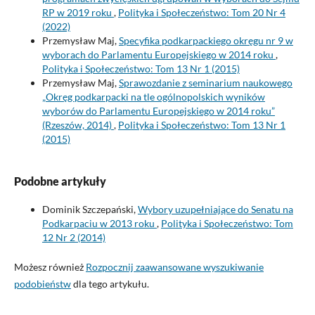
RP w 2019 roku
,
Polityka i Społeczeństwo: Tom 20 Nr 4
(2022)
Przemysław Maj,
Specyfika podkarpackiego okręgu nr 9 w
wyborach do Parlamentu Europejskiego w 2014 roku
,
Polityka i Społeczeństwo: Tom 13 Nr 1 (2015)
Przemysław Maj,
Sprawozdanie z seminarium naukowego
„Okręg podkarpacki na tle ogólnopolskich wyników
wyborów do Parlamentu Europejskiego w 2014 roku”
(Rzeszów, 2014)
,
Polityka i Społeczeństwo: Tom 13 Nr 1
(2015)
Podobne artykuły
Dominik Szczepański,
Wybory uzupełniające do Senatu na
Podkarpaciu w 2013 roku
,
Polityka i Społeczeństwo: Tom
12 Nr 2 (2014)
Możesz również
Rozpocznij zaawansowane wyszukiwanie
podobieństw
dla tego artykułu.