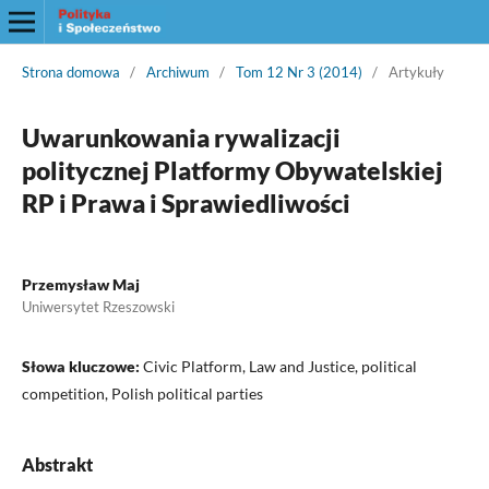
Strona domowa
/
Archiwum
/
Tom 12 Nr 3 (2014)
/
Artykuły
Uwarunkowania rywalizacji
politycznej Platformy Obywatelskiej
RP i Prawa i Sprawiedliwości
Przemysław Maj
Uniwersytet Rzeszowski
Słowa kluczowe:
Civic Platform, Law and Justice, political
competition, Polish political parties
Abstrakt