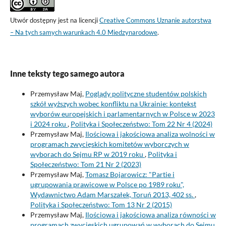
Utwór dostępny jest na licencji
Creative Commons Uznanie autorstwa
– Na tych samych warunkach 4.0 Miedzynarodowe
.
Inne teksty tego samego autora
Przemysław Maj,
Poglądy polityczne studentów polskich
szkół wyższych wobec konfliktu na Ukrainie: kontekst
wyborów europejskich i parlamentarnych w Polsce w 2023
i 2024 roku
,
Polityka i Społeczeństwo: Tom 22 Nr 4 (2024)
Przemysław Maj,
Ilościowa i jakościowa analiza wolności w
programach zwycięskich komitetów wyborczych w
wyborach do Sejmu RP w 2019 roku
,
Polityka i
Społeczeństwo: Tom 21 Nr 2 (2023)
Przemysław Maj,
Tomasz Bojarowicz: "Partie i
ugrupowania prawicowe w Polsce po 1989 roku",
Wydawnictwo Adam Marszałek, Toruń 2013, 402 ss.
,
Polityka i Społeczeństwo: Tom 13 Nr 2 (2015)
Przemysław Maj,
Ilościowa i jakościowa analiza równości w
programach zwycięskich ugrupowań w wyborach do Sejmu