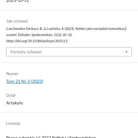
2023-10-31
Jak cytować
Czechowska-Derkacz, B., & Lusińska, A. (2023). Twitter jako narzędzie komunikacji
uczelni.
Polityka i Społeczeństwo
,
21
(2), 20–32.
https://doi.org/10.15584/polispol.2023.2.2
Formaty cytowań
Numer
Tom 21 Nr 2 (2023)
Dział
Artykuły
Licencja
Prawa autorskie (c) 2023 Polityka i Społeczeństwo