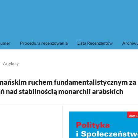
numer
Procedura recenzowania
Lista Recenzentów
Archi
/
Artykuły
ułmańskim ruchem fundamentalistycznym za
ań nad stabilnością monarchii arabskich