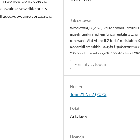
łni równoprawną częścią
 zwalcza wszelkie nurty
II zdecydowanie sprzeciwia
Jak cytować
Wróblewski, B. (2023). Relacje władz Jordanii z
muzułmańskim ruchem fundamentalistycznym
panowania Abd Allaha II. Z badań nad stabilnoś
monarchii arabskich.
Polityka i Społeczeństwo
,
285–295. https://doi.org/10.15584/polispol.202
Formaty cytowań
Numer
Tom 21 Nr 2 (2023)
Dział
Artykuły
Licencja