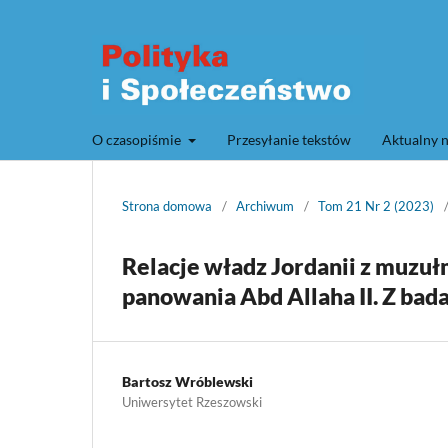
O czasopiśmie
Przesyłanie tekstów
Aktualny 
Strona domowa
/
Archiwum
/
Tom 21 Nr 2 (2023)
Relacje władz Jordanii z muz
panowania Abd Allaha II. Z bad
Bartosz Wróblewski
Uniwersytet Rzeszowski