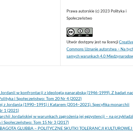
Prawa autorskie (c) 2023 Polityka i
Społeczeństwo
Utwór dostępny jest na licencji
Creativ
Commons Uznanie autorstwa – Na tyc
samych warunkach 4.0 Miedzynarodo
ordanii w konfrontacji z ideologią panarabską (1946-1999). Z badań na
Polityka i Społeczeństwo: Tom 20 Nr 4 (2022)
iej z Jordanią (1990–1991) i Katarem (2014–2021). Specyfika monarchii
Nr 1 (2021)
archii Jordańskiej w warunkach zagrożenia jej egzystencji – na przykładz
a i Społeczeństwo: Tom 15 Nr 3 (2017)
BAGOTA GLUBBA – POLITYCZNE SKUTKI TOLERANCJI KULTUROWEJ