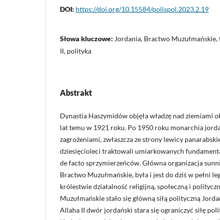
DOI:
https://doi.org/10.15584/polispol.2023.2.19
Słowa kluczowe:
Jordania, Bractwo Muzułmańskie, 
II, polityka
Abstrakt
Dynastia Haszymidów objęła władzę nad ziemiami o
lat temu w 1921 roku. Po 1950 roku monarchia jorda
zagrożeniami, zwłaszcza ze strony lewicy panarabskie
dziesięcioleci traktowali umiarkowanych fundamen
de facto sprzymierzeńców. Główna organizacja sunn
Bractwo Muzułmańskie, była i jest do dziś w pełni le
królestwie działalność religijną, społeczną i polity
Muzułmańskie stało się główną siłą polityczną Jord
Allaha II dwór jordański stara się ograniczyć siłę po