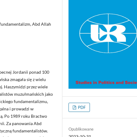
fundamentalizm, Abd Allah
becnej Jordanii ponad 100
ńska zmagała się z wielu
j. Haszymidzi przez wiele
talistów muzułmańskich jako
ickiego fundamentalizmu,
PDF
galna i prowadzi w
czną. Po 1989 roku Bractwo
anii. Za panowania Abd
Opublikowane
lityczną fundamentalistów.
2023-10-31