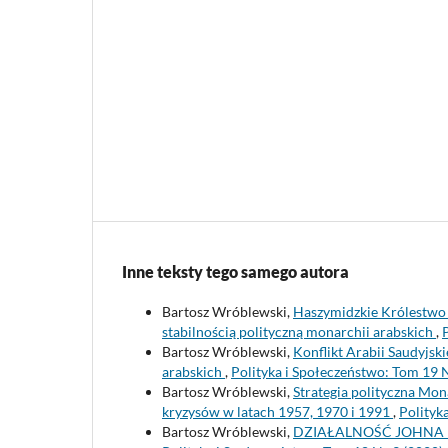
Inne teksty tego samego autora
Bartosz Wróblewski,
Haszymidzkie Królestwo J
stabilnością polityczną monarchii arabskich
,
Bartosz Wróblewski,
Konflikt Arabii Saudyjsk
arabskich
,
Polityka i Społeczeństwo: Tom 19 
Bartosz Wróblewski,
Strategia polityczna Mon
kryzysów w latach 1957, 1970 i 1991
,
Polityk
Bartosz Wróblewski,
DZIAŁALNOŚĆ JOHNA 