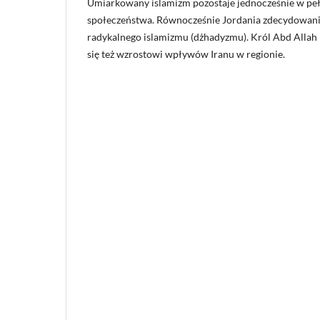
Umiarkowany islamizm pozostaje jednocześnie w pe
społeczeństwa. Równocześnie Jordania zdecydowanie
radykalnego islamizmu (dżhadyzmu). Król Abd Allah 
się też wzrostowi wpływów Iranu w regionie.