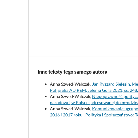
Inne teksty tego samego autora
Anna Szwed-Walczak,
Jan Ryszard Sielezin, M
Poligrafia AD REM, Jelenia Góra 2021, ss. 248
Anna Szwed-Walczak,
Niepoprawność polityczn
narodowej w Polsce (adresowanej do młodzie
Anna Szwed-Walczak,
Komunikowanie ugrupow
2016 i 2017 roku
,
Polityka i Społeczeństwo: 