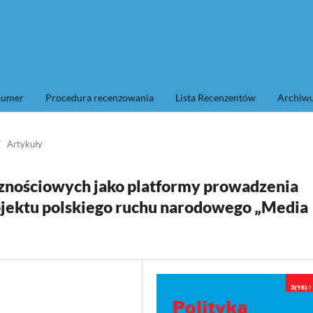
numer
Procedura recenzowania
Lista Recenzentów
Archi
/
Artykuły
nościowych jako platformy prowadzenia
ojektu polskiego ruchu narodowego „Media