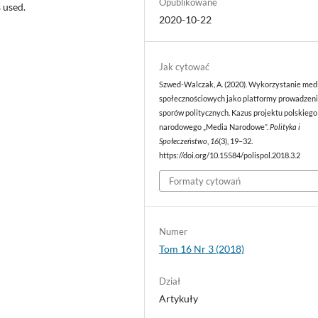
Opublikowane
 used.
2020-10-22
Jak cytować
Szwed-Walczak, A. (2020). Wykorzystanie me
społecznościowych jako platformy prowadzen
sporów politycznych. Kazus projektu polskiego
narodowego „Media Narodowe”.
Polityka i
Społeczeństwo
,
16
(3), 19–32.
https://doi.org/10.15584/polispol.2018.3.2
Formaty cytowań
Numer
Tom 16 Nr 3 (2018)
Dział
Artykuły