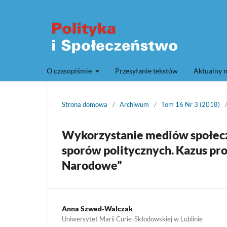
O czasopiśmie
Przesyłanie tekstów
Aktualny 
Strona domowa
/
Archiwum
/
Tom 16 Nr 3 (2018)
Wykorzystanie mediów społecz
sporów politycznych. Kazus pr
Narodowe”
Anna Szwed-Walczak
Uniwersytet Marii Curie-Skłodowskiej w Lublinie