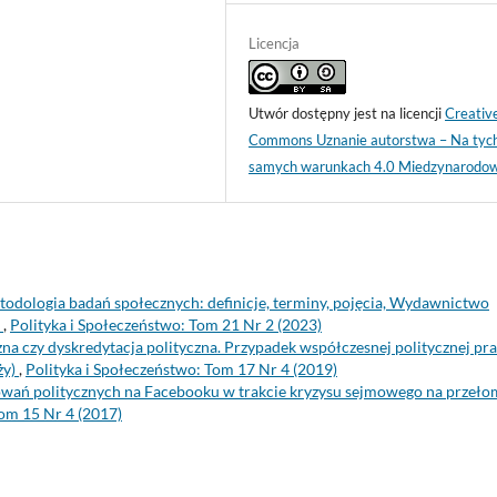
Licencja
Utwór dostępny jest na licencji
Creativ
Commons Uznanie autorstwa – Na tyc
samych warunkach 4.0 Miedzynarodo
etodologia badań społecznych: definicje, terminy, pojęcia, Wydawnictwo
.
,
Polityka i Społeczeństwo: Tom 21 Nr 2 (2023)
a czy dyskredytacja polityczna. Przypadek współczesnej politycznej pr
ży)
,
Polityka i Społeczeństwo: Tom 17 Nr 4 (2019)
ań politycznych na Facebooku w trakcie kryzysu sejmowego na przeło
Tom 15 Nr 4 (2017)