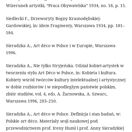
Wizerunek artystki, “Praca Obywatelska” 1934, no. 18, p. 15.
Siedlecki F., Drzeworyty Bogny Krasnodębskiej-
Gardowskiej, in: idem Fragmenty, Warszawa 1934, pp. 181–
184.
Sieradzka A., Art déco w Polsce i w Europie, Warszawa
1996.
Sieradzka A., Nie tylko Stryjeńska. Udział kobiet-artystek w
tworzeniu stylu Art Déco w Polsce, in: Kobieta i kultura.
Kobiety wśród twórców kultury intelektualnej i artystycznej
w dobie rozbiorów i w niepodległym państwie polskim,
zbiór studiów, vol. 4, eds. A. Żarnowska, A. Szwarc,
Warszawa 1996, 203–210.
Sieradzka A., Art déco w Polsce. Definicja i stan badań, w:
Polskie art déco. Materiały sesji naukowej pod
przewodnictwem prof. Ireny Huml i prof. Anny Sieradzkiej