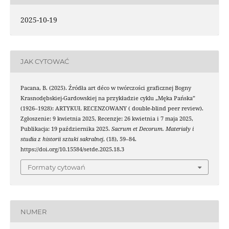
2025-10-19
JAK CYTOWAĆ
Pacana, B. (2025). Źródła art déco w twórczości graficznej Bogny
Krasnodębskiej-Gardowskiej na przykładzie cyklu „Męka Pańska”
(1926–1928): ARTYKUŁ RECENZOWANY ( double-blind peer review).
Zgłoszenie: 9 kwietnia 2025, Recenzje: 26 kwietnia i 7 maja 2025,
Publikacja: 19 października 2025.
Sacrum et Decorum. Materiały i
studia z historii sztuki sakralnej
, (18), 59–84.
https://doi.org/10.15584/setde.2025.18.3
Formaty cytowań
NUMER