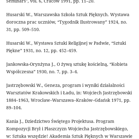
Seminars”, vol. 6, Cracow 1991, pp. 11–20.
Husarski W., Warszawska Szkoła Sztuk Pięknych. Wystawa
doroczna prac uczniów, “Tygodnik Ilustrowany” 1924, no.
31, pp. 509–510.
Husarski W., Wystawa Sztuki Religijnej w Padwie, “Sztuki
Piękne” 1931, no. 12, pp. 452–459.
Jankowska-Orynżyna J., O żywą sztukę kościelną, “Kobieta
Współczesna” 1930, no. 7, pp. 3–4.
Jastrzębowski W., Geneza, program i wyniki działalności
Warsztatów Krakowskich i Ładu, in: Wojciech Jastrzębowski
1884–1963, Wrocław–Warszawa–Kraków–Gdańsk 1971, pp.
89–104.
Kania J., Dziedzictwo Świętego Projektusa. Program
Kompozycji Brył i Płaszczyzn Wojciecha Jastrzębowskiego,
w: Sztuka wszędzie! Akademia Sztuk Pięknych w Warszawie