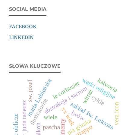
SOCIAL MEDIA
FACEBOOK
LINKEDIN
SŁOWA KLUCZOWE
wątki religijne
kalwaria
maria Łubieńska
le corbusier
św. józef
abstrakcja i sacrum
witraż
cykle
ilustratorka
Św. juda tadeusz
zakład św. Łukasza
vera icon
xx wiek
lwów
święte oblicze
wiele
pia górska
sakramenty
veraikon
strappo
pascha