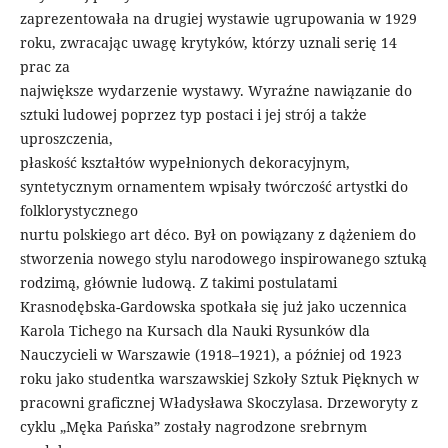
zaprezentowała na drugiej wystawie ugrupowania w 1929
roku, zwracając uwagę krytyków, którzy uznali serię 14
prac za
największe wydarzenie wystawy. Wyraźne nawiązanie do
sztuki ludowej poprzez typ postaci i jej strój a także
uproszczenia,
płaskość kształtów wypełnionych dekoracyjnym,
syntetycznym ornamentem wpisały twórczość artystki do
folklorystycznego
nurtu polskiego art déco. Był on powiązany z dążeniem do
stworzenia nowego stylu narodowego inspirowanego sztuką
rodzimą, głównie ludową. Z takimi postulatami
Krasnodębska-Gardowska spotkała się już jako uczennica
Karola Tichego na Kursach dla Nauki Rysunków dla
Nauczycieli w Warszawie (1918–1921), a później od 1923
roku jako studentka warszawskiej Szkoły Sztuk Pięknych w
pracowni graficznej Władysława Skoczylasa. Drzeworyty z
cyklu „Męka Pańska” zostały nagrodzone srebrnym