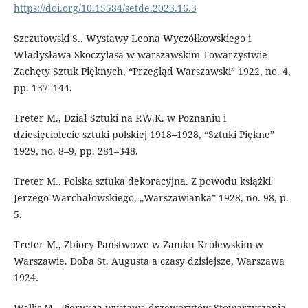
https://doi.org/10.15584/setde.2023.16.3
Szczutowski S., Wystawy Leona Wyczółkowskiego i
Władysława Skoczylasa w warszawskim Towarzystwie
Zachęty Sztuk Pięknych, “Przegląd Warszawski” 1922, no. 4,
pp. 137–144.
Treter M., Dział Sztuki na P.W.K. w Poznaniu i
dziesięciolecie sztuki polskiej 1918–1928, “Sztuki Piękne”
1929, no. 8–9, pp. 281–348.
Treter M., Polska sztuka dekoracyjna. Z powodu książki
Jerzego Warchałowskiego, „Warszawianka” 1928, no. 98, p.
5.
Treter M., Zbiory Państwowe w Zamku Królewskim w
Warszawie. Doba St. Augusta a czasy dzisiejsze, Warszawa
1924.
Wallis M., Pierwsza wystawa drzeworytów Stowarzyszenia