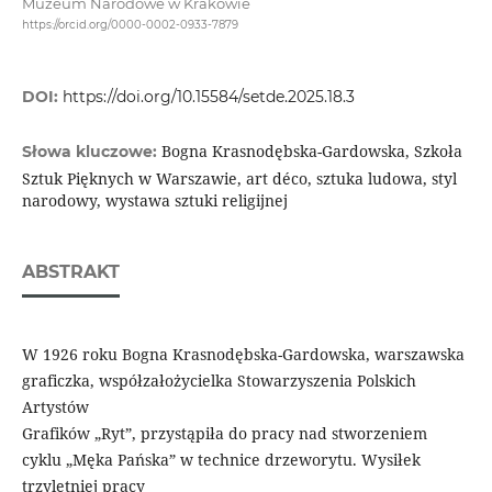
Muzeum Narodowe w Krakowie
https://orcid.org/0000-0002-0933-7879
DOI:
https://doi.org/10.15584/setde.2025.18.3
Bogna Krasnodębska-Gardowska, Szkoła
Słowa kluczowe:
Sztuk Pięknych w Warszawie, art déco, sztuka ludowa, styl
narodowy, wystawa sztuki religijnej
ABSTRAKT
W 1926 roku Bogna Krasnodębska-Gardowska, warszawska
graficzka, współzałożycielka Stowarzyszenia Polskich
Artystów
Grafików „Ryt”, przystąpiła do pracy nad stworzeniem
cyklu „Męka Pańska” w technice drzeworytu. Wysiłek
trzyletniej pracy