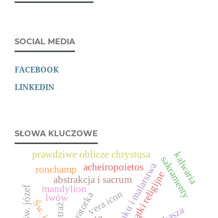
SOCIAL MEDIA
FACEBOOK
LINKEDIN
SŁOWA KLUCZOWE
prawdziwe oblicze chrystusa
kalwaria
sakramenty
szkoła rysunku i malarstwa
acheiropoietos
ronchamp
wątki religijne
abstrakcja i sacrum
mandylion
św. józef
vera icon
ilustratorka
lwów
witraż