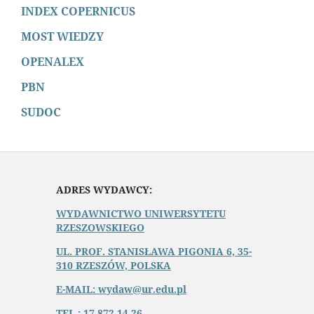
INDEX COPERNICUS
MOST WIEDZY
OPENALEX
PBN
SUDOC
ADRES WYDAWCY:
WYDAWNICTWO UNIWERSYTETU
RZESZOWSKIEGO
UL. PROF. STANISŁAWA PIGONIA 6, 35-
310 RZESZÓW, POLSKA
E-MAIL: wydaw@ur.edu.pl
TEL.: 17 872 14 26