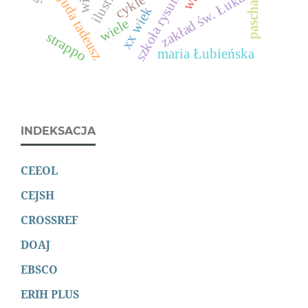
Św. juda tadeusz
zakład św. Łukasza
cykle
pascha
xx wiek
wiele
strappo
maria Łubieńska
INDEKSACJA
CEEOL
CEJSH
CROSSREF
DOAJ
EBSCO
ERIH PLUS