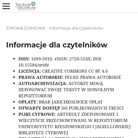
STRONA DOMOWA
/
Informacje dla czytelników
Informacje dla czytelników
ISSN:
1689-5010, eISSN: 2720-524X, DOI:
10.15584/setde
LICENCJA:
CREATIVE COMMONS CC BY 4.0
PRAWA AUTORSKIE:
PEŁNE PRAWA AUTORSKIE
AUTOARCHIWIZACJA:
AUTORZY MOGĄ
DEPONOWAĆ SWOJE TEKSTY W DOWOLNYM
REPOZYTORIUM
OPŁATY:
BRAK JAKICHKOLWIEK OPŁAT
OTWARTY DOSTĘP
DO PUBLIKOWANYCH TREŚCI
PLIKI CYFROWE:
ARTYKUŁY ZDEPONOWANE I
WIECZYŚCIE PRZECHOWYWANE W REPOZYTORIUM
UNIWERSYTETU RZESZOWSKIEGO I JAGIELLOŃSKIEJ
BIBLIOTECE CYFROWEJ