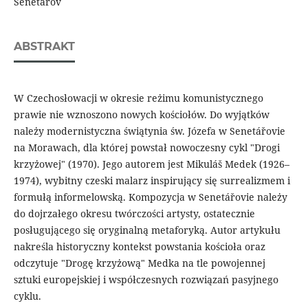
Senetářov
ABSTRAKT
W Czechosłowacji w okresie reżimu komunistycznego
prawie nie wznoszono nowych kościołów. Do wyjątków
należy modernistyczna świątynia św. Józefa w Senetářovie
na Morawach, dla której powstał nowoczesny cykl "Drogi
krzyżowej" (1970). Jego autorem jest Mikuláš Medek (1926–
1974), wybitny czeski malarz inspirujący się surrealizmem i
formułą informelowską. Kompozycja w Senetářovie należy
do dojrzałego okresu twórczości artysty, ostatecznie
posługującego się oryginalną metaforyką. Autor artykułu
nakreśla historyczny kontekst powstania kościoła oraz
odczytuje "Drogę krzyżową" Medka na tle powojennej
sztuki europejskiej i współczesnych rozwiązań pasyjnego
cyklu.