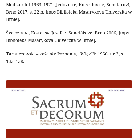
Medka z let 1963–1971 (Jedovnice, Kotvrdovice, Senetářov),
Brno 2017, s. 22 n. [mps Biblioteka Masarykova Univerzita w
Brnie].
Švecová A., Kostel sv. Josefa v Senetářově, Brno 2006, [mps
Biblioteka Masarykova Univerzita w Brnie].
Taranczewski – kościoły Poznania, „Więź”9: 1966, nr 3, s.
133–138.