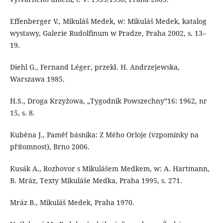
Effenberger V., Mikuláš Medek, w: Mikuláš Medek, katalog
wystawy, Galerie Rudolfinum w Pradze, Praha 2002, s. 13–
19.
Diehl G., Fernand Léger, przekł. H. Andrzejewska,
Warszawa 1985.
H.S., Droga Krzyżowa, „Tygodnik Powszechny”16: 1962, nr
15, s. 8.
Kuběna J., Paměť básníka: Z Mého Orloje (vzpomínky na
přítomnost), Brno 2006.
Kusák A., Rozhovor s Mikulášem Medkem, w: A. Hartmann,
B. Mráz, Texty Mikuláše Medka, Praha 1995, s. 271.
Mráz B., Mikuláš Medek, Praha 1970.