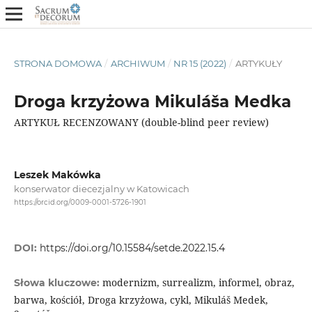
STRONA DOMOWA
/
ARCHIWUM
/
NR 15 (2022)
/
ARTYKUŁY
Droga krzyżowa Mikuláša Medka
ARTYKUŁ RECENZOWANY (double-blind peer review)
Leszek Makówka
konserwator diecezjalny w Katowicach
https://orcid.org/0009-0001-5726-1901
DOI:
https://doi.org/10.15584/setde.2022.15.4
modernizm, surrealizm, informel, obraz,
Słowa kluczowe:
barwa, kościół, Droga krzyżowa, cykl, Mikuláš Medek,