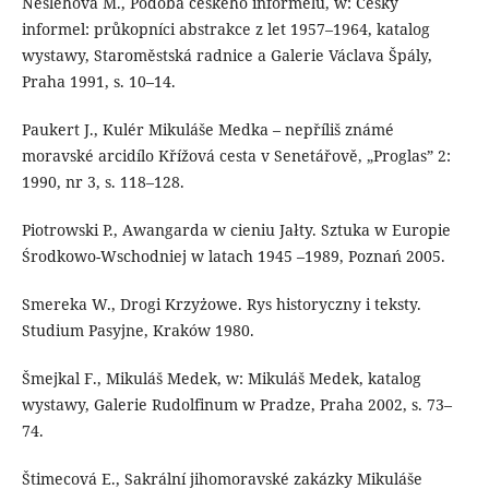
Nešlehová M., Podoba českého informelu, w: Český
informel: průkopníci abstrakce z let 1957–1964, katalog
wystawy, Staroměstská radnice a Galerie Václava Špály,
Praha 1991, s. 10–14.
Paukert J., Kulér Mikuláše Medka – nepříliš známé
moravské arcidílo Křížová cesta v Senetářově, „Proglas” 2:
1990, nr 3, s. 118–128.
Piotrowski P., Awangarda w cieniu Jałty. Sztuka w Europie
Środkowo-Wschodniej w latach 1945 –1989, Poznań 2005.
Smereka W., Drogi Krzyżowe. Rys historyczny i teksty.
Studium Pasyjne, Kraków 1980.
Šmejkal F., Mikuláš Medek, w: Mikuláš Medek, katalog
wystawy, Galerie Rudolfinum w Pradze, Praha 2002, s. 73–
74.
Štimecová E., Sakrální jihomoravské zakázky Mikuláše