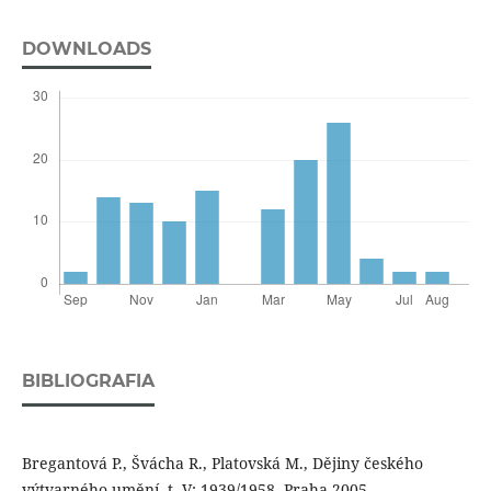
DOWNLOADS
BIBLIOGRAFIA
Bregantová P., Švácha R., Platovská M., Dějiny českého
výtvarného umění, t. V: 1939/1958, Praha 2005.