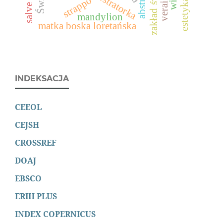
veraikon
ilustratorka
strappo
mandylion
matka boska loretańska
INDEKSACJA
CEEOL
CEJSH
CROSSREF
DOAJ
EBSCO
ERIH PLUS
INDEX COPERNICUS