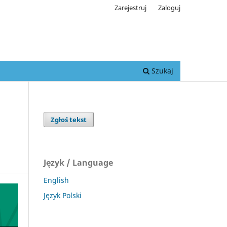
Zarejestruj
Zaloguj
Szukaj
Zgłoś tekst
Język / Language
English
Język Polski