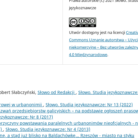
Prawa autorskie (c) 2021 Słowo. Studi
językoznawcze
Utwór dostępny jest na licencji
Creati
Commons Uznanie autorstwa – Użyci
niekomercyjne – Bez utworów zależn
4.0 Międzynarodowe
.
obert Słabczyński,
Słowo od Redakcji
,
Słowo. Studia językoznawcze
orowej w urbanonimii
,
Słowo. Studia językoznawcze: Nr 13 (2022)
zwań przedsiębiorstw galicyjskich – na podstawie ogłoszeń praso
językoznawcze: Nr 8 (2017)
przyczyny powstawania paralelnych urbanonimów nieofcjalnych - 
.)
,
Słowo. Studia językoznawcze: Nr 4 (2013)
ę, a stąd już blisko na Baldachówkę... Rzeszów - miasto na styku