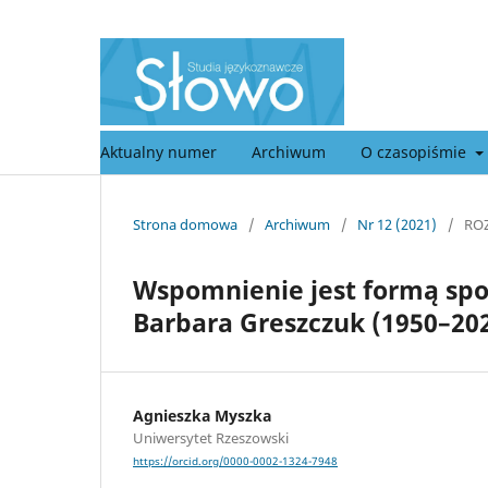
Aktualny numer
Archiwum
O czasopiśmie
Strona domowa
/
Archiwum
/
Nr 12 (2021)
/
RO
Wspomnienie jest formą spotk
Barbara Greszczuk (1950–20
Agnieszka Myszka
Uniwersytet Rzeszowski
https://orcid.org/0000-0002-1324-7948