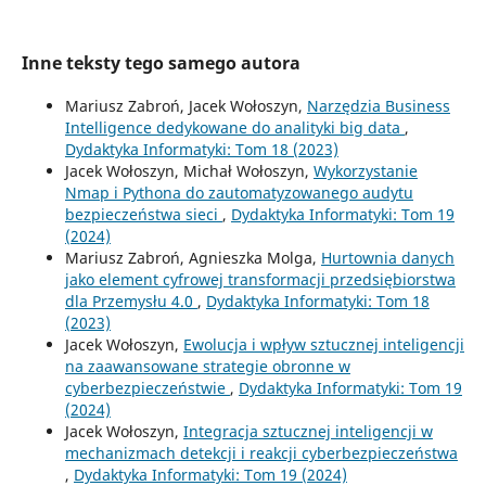
Inne teksty tego samego autora
Mariusz Zabroń, Jacek Wołoszyn,
Narzędzia Business
Intelligence dedykowane do analityki big data
,
Dydaktyka Informatyki: Tom 18 (2023)
Jacek Wołoszyn, Michał Wołoszyn,
Wykorzystanie
Nmap i Pythona do zautomatyzowanego audytu
bezpieczeństwa sieci
,
Dydaktyka Informatyki: Tom 19
(2024)
Mariusz Zabroń, Agnieszka Molga,
Hurtownia danych
jako element cyfrowej transformacji przedsiębiorstwa
dla Przemysłu 4.0
,
Dydaktyka Informatyki: Tom 18
(2023)
Jacek Wołoszyn,
Ewolucja i wpływ sztucznej inteligencji
na zaawansowane strategie obronne w
cyberbezpieczeństwie
,
Dydaktyka Informatyki: Tom 19
(2024)
Jacek Wołoszyn,
Integracja sztucznej inteligencji w
mechanizmach detekcji i reakcji cyberbezpieczeństwa
,
Dydaktyka Informatyki: Tom 19 (2024)