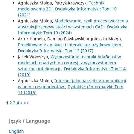
Agnieszka Molga, Patryk Krawczyk,
Techniki
modelowania 3D
,
Dydaktyka Informatyki: Tom 16
(2021)
Agnieszka Molga,
Modelowanie, czyli proces tworzenia
abstrakcji rzeczywistości w systemach CAD
,
Dydaktyka
Informatyki: Tom 19 (2024)
Artur Hamela, Damian Pawłowski, Agnieszka Molga,
Projektowanie aplikacji i interakcja z użytkownikiem
,
Dydaktyka Informatyki: Tom 12 (2017)
Jacek Wołoszyn,
Wykorzystanie techniki AdaBoost w
modelach opartych na regresji z wykorzystaniem
sztucznej inteligencji
,
Dydaktyka Informatyki: Tom 14
(2019)
Agnieszka Molga,
Internet jako narzędzie komunikacji
w opinii respondentów
,
Dydaktyka Informatyki: Tom
11 (2016)
1
2
3
4
>
>>
Język / Language
English