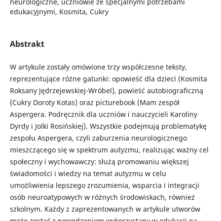
neurologiczne, uczniowie ze specjalnymi potrzebami
edukacyjnymi, Kosmita, Cukry
Abstrakt
W artykule zostały omówione trzy współczesne teksty,
reprezentujące różne gatunki: opowieść dla dzieci (Kosmita
Roksany Jędrzejewskiej-Wróbel), powieść autobiograficzną
(Cukry Doroty Kotas) oraz picturebook (Mam zespół
Aspergera. Podręcznik dla uczniów i nauczycieli Karoliny
Dyrdy i Jolki Rosińskiej). Wszystkie podejmują problematykę
zespołu Aspergera, czyli zaburzenia neurologicznego
mieszczącego się w spektrum autyzmu, realizując ważny cel
społeczny i wychowawczy: służą promowaniu większej
świadomości i wiedzy na temat autyzmu w celu
umożliwienia lepszego zrozumienia, wsparcia i integracji
osób neuroatypowych w różnych środowiskach, również
szkolnym. Każdy z zaprezentowanych w artykule utworów
może zostać z powodzeniem wykorzystany w edukacji na