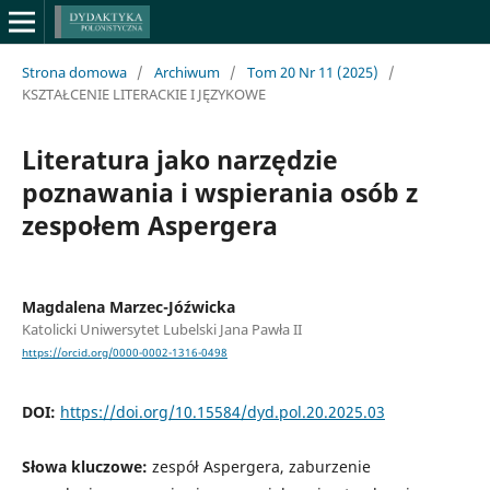
Strona domowa
/
Archiwum
/
Tom 20 Nr 11 (2025)
/
KSZTAŁCENIE LITERACKIE I JĘZYKOWE
Literatura jako narzędzie
poznawania i wspierania osób z
zespołem Aspergera
Magdalena Marzec-Jóźwicka
Katolicki Uniwersytet Lubelski Jana Pawła II
https://orcid.org/0000-0002-1316-0498
DOI:
https://doi.org/10.15584/dyd.pol.20.2025.03
Słowa kluczowe:
zespół Aspergera, zaburzenie