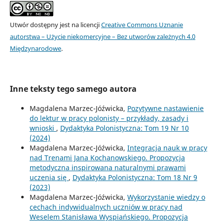
Utwór dostępny jest na licencji
Creative Commons Uznanie
autorstwa – Użycie niekomercyjne – Bez utworów zależnych 4.0
Międzynarodowe
.
Inne teksty tego samego autora
Magdalena Marzec-Jóźwicka,
Pozytywne nastawienie
do lektur w pracy polonisty – przykłady, zasady i
wnioski
,
Dydaktyka Polonistyczna: Tom 19 Nr 10
(2024)
Magdalena Marzec-Jóźwicka,
Integracja nauk w pracy
nad Trenami Jana Kochanowskiego. Propozycja
metodyczna inspirowana naturalnymi prawami
uczenia się
,
Dydaktyka Polonistyczna: Tom 18 Nr 9
(2023)
Magdalena Marzec-Jóźwicka,
Wykorzystanie wiedzy o
cechach indywidualnych uczniów w pracy nad
Weselem Stanisława Wyspiańskiego. Propozycja