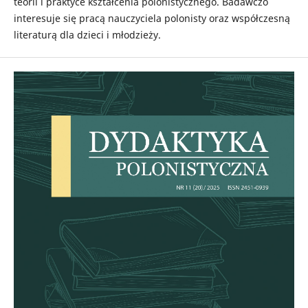
teorii i praktyce kształcenia polonistycznego. Badawczo
interesuje się pracą nauczyciela polonisty oraz współczesną
literaturą dla dzieci i młodzieży.