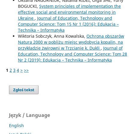
Oksana NAGORNIUK, Nataliia RIDEI, Olga SHE, Yuriy
BOGUCKI,
System principles of implementation the
effective social and environmental monitoring in
Ukraine
,
Journal of Education, Technology and
Computer Science: Tom 15 Nr 1 (2016): Edukacja –
Technika – Informatyka
Wiktoria Sobczyk, Anna Kowalska,
Ochrona obszarów
Natura 2000 w pobliżu miejsc wydobycia kopalin, na
przykładzie żwirowni w Trzcianie k. Dukli
,
Journal of
Education, Technology and Computer Science: Tom 28
Nr 2 (2019): Edukacja – Technika – Informatyka
1
2
3
4
>
>>
Zgłoś tekst
Język / Language
English