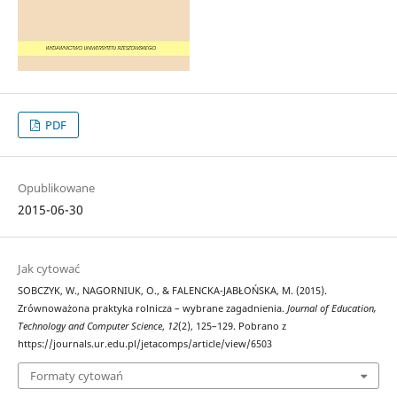
PDF
Opublikowane
2015-06-30
Jak cytować
SOBCZYK, W., NAGORNIUK, O., & FALENCKA-JABŁOŃSKA, M. (2015).
Zrównoważona praktyka rolnicza – wybrane zagadnienia.
Journal of Education,
Technology and Computer Science
,
12
(2), 125–129. Pobrano z
https://journals.ur.edu.pl/jetacomps/article/view/6503
Formaty cytowań