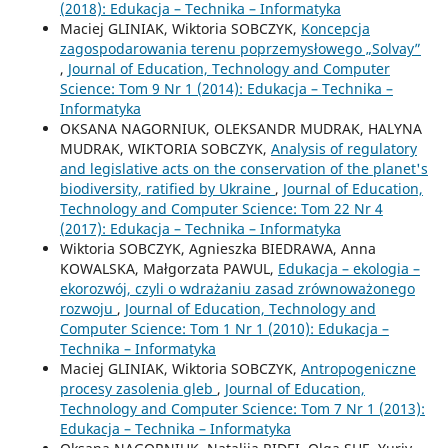
(2018): Edukacja – Technika – Informatyka
Maciej GLINIAK, Wiktoria SOBCZYK,
Koncepcja
zagospodarowania terenu poprzemysłowego „Solvay”
,
Journal of Education, Technology and Computer
Science: Tom 9 Nr 1 (2014): Edukacja – Technika –
Informatyka
OKSANA NAGORNIUK, OLEKSANDR MUDRAK, HALYNA
MUDRAK, WIKTORIA SOBCZYK,
Analysis of regulatory
and legislative acts on the conservation of the planet's
biodiversity, ratified by Ukraine
,
Journal of Education,
Technology and Computer Science: Tom 22 Nr 4
(2017): Edukacja – Technika – Informatyka
Wiktoria SOBCZYK, Agnieszka BIEDRAWA, Anna
KOWALSKA, Małgorzata PAWUL,
Edukacja – ekologia –
ekorozwój, czyli o wdrażaniu zasad zrównoważonego
rozwoju
,
Journal of Education, Technology and
Computer Science: Tom 1 Nr 1 (2010): Edukacja –
Technika – Informatyka
Maciej GLINIAK, Wiktoria SOBCZYK,
Antropogeniczne
procesy zasolenia gleb
,
Journal of Education,
Technology and Computer Science: Tom 7 Nr 1 (2013):
Edukacja – Technika – Informatyka