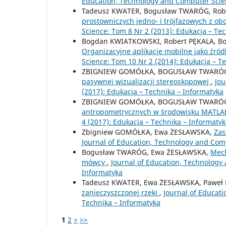
Education, Technology and Computer Scien
Tadeusz KWATER, Bogusław TWARÓG, Robe
prostowniczych jedno- i trójfazowych z o
Science: Tom 8 Nr 2 (2013): Edukacja – Te
Bogdan KWIATKOWSKI, Robert PĘKALA, 
Organizacyjne aplikacje mobilne jako źród
Science: Tom 10 Nr 2 (2014): Edukacja – T
ZBIGNIEW GOMÓŁKA, BOGUSŁAW TWARÓG
pasywnej wizualizacji stereoskopowej
,
Jou
(2017): Edukacja – Technika – Informatyka
ZBIGNIEW GOMÓŁKA, BOGUSŁAW TWARÓG
antropometrycznych w środowisku MATL
4 (2017): Edukacja – Technika – Informaty
Zbigniew GOMÓŁKA, Ewa ŻESŁAWSKA,
Zas
Journal of Education, Technology and Comp
Bogusław TWARÓG, Ewa ŻESŁAWSKA,
Mech
mówcy
,
Journal of Education, Technology
Informatyka
Tadeusz KWATER, Ewa ŻESŁAWSKA, Paweł
zanieczyszczonej rzeki
,
Journal of Educat
Technika – Informatyka
1
2
>
>>