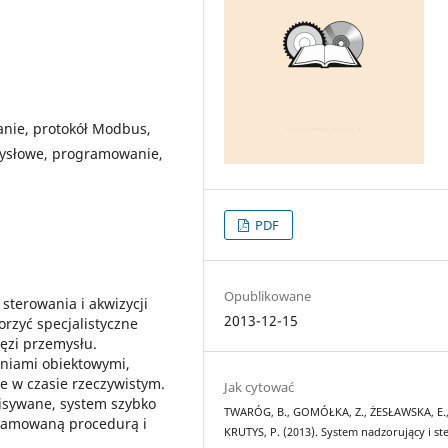
anie, protokół Modbus,
emysłowe, programowanie,
PDF
Opublikowane
terowania i akwizycji
2013-12-15
rzyć specjalistyczne
łęzi przemysłu.
eniami obiektowymi,
e w czasie rzeczywistym.
Jak cytować
isywane, system szybko
TWARÓG, B., GOMÓŁKA, Z., ŻESŁAWSKA, E.
gramowaną procedurą i
KRUTYS, P. (2013). System nadzorujący i st