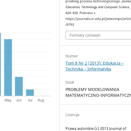
przebieg procesu technologicznego.
Journa
Education, Technology and Computer Science
,
424–430. Pobrano z
https://journals.ur.edu.pl/jetacomps/artic
/6793
Formaty cytowań
Numer
Tom 8 Nr 2 (2013): Edukacja –
Technika – Informatyka
Dział
PROBLEMY MODELOWANIA
MATEMATYCZNO-INFORMATYCZ
Licencja
Prawa autorskie (c) 2013 Journal of