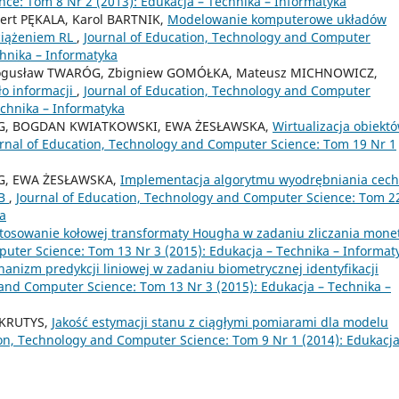
ce: Tom 8 Nr 2 (2013): Edukacja – Technika – Informatyka
rt PĘKALA, Karol BARTNIK,
Modelowanie komputerowe układów
bciążeniem RL
,
Journal of Education, Technology and Computer
chnika – Informatyka
Bogusław TWARÓG, Zbigniew GOMÓŁKA, Mateusz MICHNOWICZ,
ło informacji
,
Journal of Education, Technology and Computer
echnika – Informatyka
, BOGDAN KWIATKOWSKI, EWA ŻESŁAWSKA,
Wirtualizacja obiekt
rnal of Education, Technology and Computer Science: Tom 19 Nr 1
, EWA ŻESŁAWSKA,
Implementacja algorytmu wyodrębniania cech
AB
,
Journal of Education, Technology and Computer Science: Tom 2
ka
tosowanie kołowej transformaty Hougha w zadaniu zliczania mone
uter Science: Tom 13 Nr 3 (2015): Edukacja – Technika – Informat
anizm predykcji liniowej w zadaniu biometrycznej identyfikacji
 and Computer Science: Tom 13 Nr 3 (2015): Edukacja – Technika –
 KRUTYS,
Jakość estymacji stanu z ciągłymi pomiarami dla modelu
ion, Technology and Computer Science: Tom 9 Nr 1 (2014): Edukacja