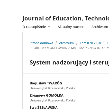
Journal of Education, Techno
O czasopiśmie
Aktualny numer
Archiwum
Strona domowa
/
Archiwum
/
Tom 8 Nr 2 (2013): 
PROBLEMY MODELOWANIA MATEMATYCZNO-INFOR
System nadzorujący i steru
Bogusław TWARÓG
Uniwersytet Rzeszowski, Polska
Zbigniew GOMÓŁKA
Uniwersytet Rzeszowski, Polska
Ewa ŻESŁAWSKA