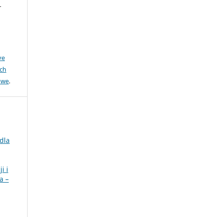
r
ve
ch
owe
.
dla
i i
a –