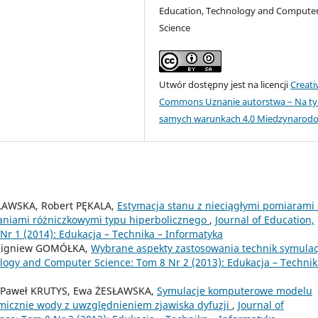
Education, Technology and Compute
Science
Utwór dostępny jest na licencji
Creati
Commons Uznanie autorstwa – Na ty
samych warunkach 4.0 Miedzynarod
ŁAWSKA, Robert PĘKALA,
Estymacja stanu z nieciągłymi pomiarami 
niami różniczkowymi typu hiperbolicznego
,
Journal of Education,
r 1 (2014): Edukacja – Technika – Informatyka
Zbigniew GOMÓŁKA,
Wybrane aspekty zastosowania technik symulacj
ology and Computer Science: Tom 8 Nr 2 (2013): Edukacja – Technik
Paweł KRUTYS, Ewa ŻESŁAWSKA,
Symulacje komputerowe modelu
icznie wody z uwzględnieniem zjawiska dyfuzji
,
Journal of