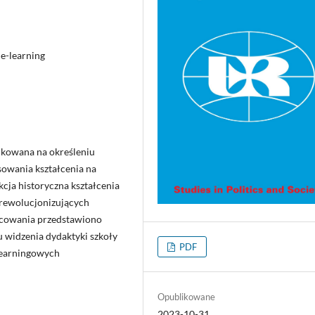
 e-learning
nkowana na określeniu
owania kształcenia na
kcja historyczna kształcenia
 rewolucjonizujących
acowania przedstawiono
u widzenia dydaktyki szkoły
PDF
-learningowych
Opublikowane
2023-10-31