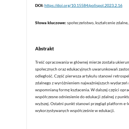
DOI:
https://doi.org/10.15584/polispol.2023.2.16
Słowa kluczowe:
społeczeństwo, kształcenie zdalne,
Abstrakt
Treść opracowania w głównej mierze została ukieru
społecznych oraz edukacyjnych uwarunkowań zastos
odległość. Część pierwsza artykułu stanowi retrospe
zdalnego z wyróżnieniem najważniejszych wydarzeń
wspomnianą formę ksztacenia. W dalszej części opr
współczesne odniesienie do edukacji zdalnej z punkt
wyższej. Ostatni punkt stanowi przegląd platform e
wykorzystywanych współcześnie w edukacji.