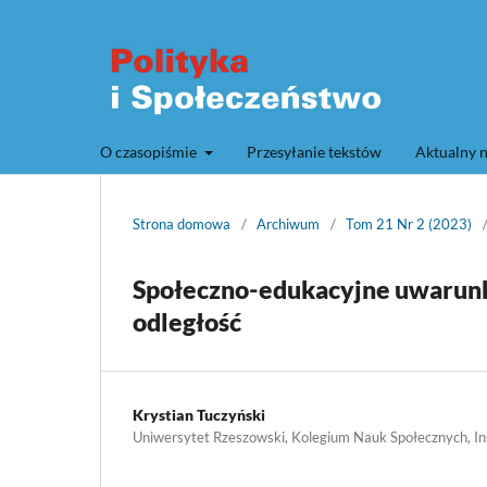
O czasopiśmie
Przesyłanie tekstów
Aktualny 
Strona domowa
/
Archiwum
/
Tom 21 Nr 2 (2023)
Społeczno-edukacyjne uwarunk
odległość
Krystian Tuczyński
Uniwersytet Rzeszowski, Kolegium Nauk Społecznych, In