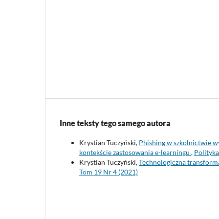
Inne teksty tego samego autora
Krystian Tuczyński,
Phishing w szkolnictwie w
kontekście zastosowania e-learningu
,
Polityk
Krystian Tuczyński,
Technologiczna transforma
Tom 19 Nr 4 (2021)