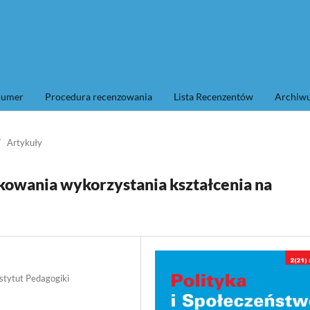
numer
Procedura recenzowania
Lista Recenzentów
Archi
/
Artykuły
owania wykorzystania kształcenia na
stytut Pedagogiki