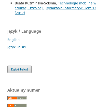
Beata Kuźmińska-Sołśnia,
Technologie mobilne w
edukacji szkolnej
,
Dydaktyka Informatyki: Tom 12
(2017)
Język / Language
English
Język Polski
Zgłoś tekst
Aktualny numer