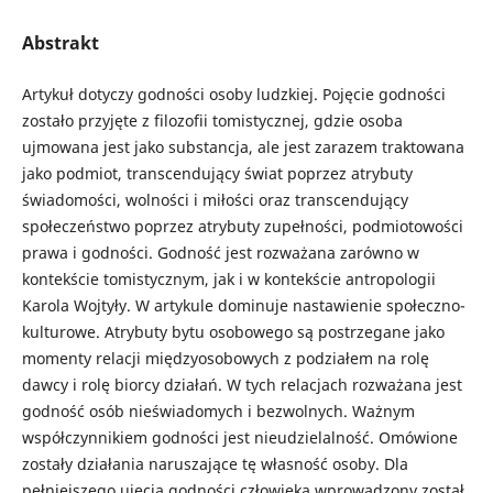
Abstrakt
Artykuł dotyczy godności osoby ludzkiej. Pojęcie godności
zostało przyjęte z filozofii tomistycznej, gdzie osoba
ujmowana jest jako substancja, ale jest zarazem traktowana
jako podmiot, transcendujący świat poprzez atrybuty
świadomości, wolności i miłości oraz transcendujący
społeczeństwo poprzez atrybuty zupełności, podmiotowości
prawa i godności. Godność jest rozważana zarówno w
kontekście tomistycznym, jak i w kontekście antropologii
Karola Wojtyły. W artykule dominuje nastawienie społeczno-
kulturowe. Atrybuty bytu osobowego są postrzegane jako
momenty relacji międzyosobowych z podziałem na rolę
dawcy i rolę biorcy działań. W tych relacjach rozważana jest
godność osób nieświadomych i bezwolnych. Ważnym
współczynnikiem godności jest nieudzielalność. Omówione
zostały działania naruszające tę własność osoby. Dla
pełniejszego ujęcia godności człowieka wprowadzony został