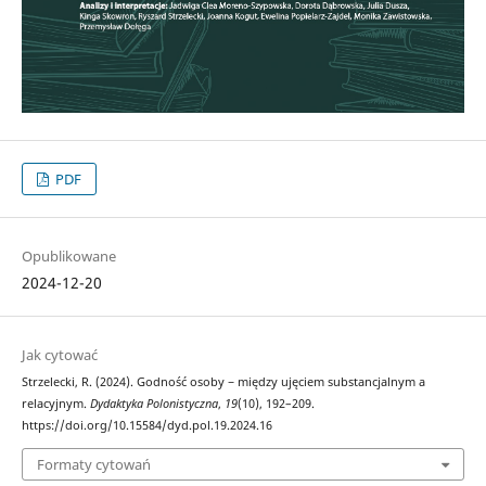
PDF
Opublikowane
2024-12-20
Jak cytować
Strzelecki, R. (2024). Godność osoby − między ujęciem substancjalnym a
relacyjnym.
Dydaktyka Polonistyczna
,
19
(10), 192–209.
https://doi.org/10.15584/dyd.pol.19.2024.16
Formaty cytowań