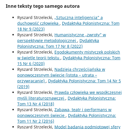
Inne teksty tego samego autora
Ryszard Strzelecki,
„Sztuczna inteligencja” a
duchowość człowieka
,
Dydaktyka Polonistyczna: Tom
18 Nr 9 (2023)
Ryszard Strzelecki,
Humanistyczne „zwroty” w
perspektywie metodologicznej
,
Dydaktyka
Polonistyczna: Tom 17 Nr 8 (2022)
Ryszard Strzelecki,
Egodokumenty mistyczek polskich
w świetle teorii tekstu
,
Dydaktyka Polonistyczna: Tom
15 Nr 6 (2020)
Ryszard Strzelecki,
Nadzieja chrześcijańska w
ponowoczesnym świecie (istota – utrata –
przywracanie)
,
Dydaktyka Polonistyczna: Tom 14 Nr 5
(2019)
Ryszard Strzelecki,
Prawda człowieka we współczesnej
myśli literaturoznawczej
,
Dydaktyka Polonistyczna:
Tom 13 Nr 4 (2018)
Ryszard Strzelecki,
Zabawa, teatr i performans w
ponowoczesnym świecie
,
Dydaktyka Polonistyczna:
Tom 11 Nr 2 (2016)
Ryszard Strzelecki,
Model badania podmiotowej sfery