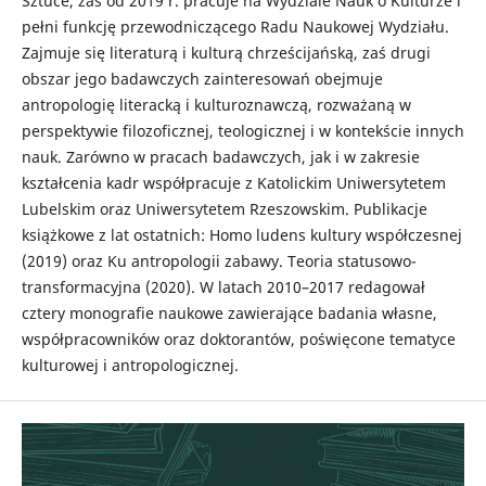
Sztuce, zaś od 2019 r. pracuje na Wydziale Nauk o Kulturze i
pełni funkcję przewodniczącego Radu Naukowej Wydziału.
Zajmuje się literaturą i kulturą chrześcijańską, zaś drugi
obszar jego badawczych zainteresowań obejmuje
antropologię literacką i kulturoznawczą, rozważaną w
perspektywie filozoficznej, teologicznej i w kontekście innych
nauk. Zarówno w pracach badawczych, jak i w zakresie
kształcenia kadr współpracuje z Katolickim Uniwersytetem
Lubelskim oraz Uniwersytetem Rzeszowskim. Publikacje
książkowe z lat ostatnich: Homo ludens kultury współczesnej
(2019) oraz Ku antropologii zabawy. Teoria statusowo-
transformacyjna (2020). W latach 2010–2017 redagował
cztery monografie naukowe zawierające badania własne,
współpracowników oraz doktorantów, poświęcone tematyce
kulturowej i antropologicznej.