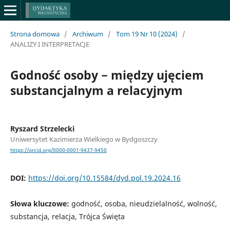
Strona domowa
/
Archiwum
/
Tom 19 Nr 10 (2024)
/
ANALIZY I INTERPRETACJE
Godność osoby − między ujęciem
substancjalnym a relacyjnym
Ryszard Strzelecki
Uniwersytet Kazimierza Wielkiego w Bydgoszczy
https://orcid.org/0000-0001-9437-9450
DOI:
https://doi.org/10.15584/dyd.pol.19.2024.16
Słowa kluczowe:
godność, osoba, nieudzielalność, wolność,
substancja, relacja, Trójca Święta