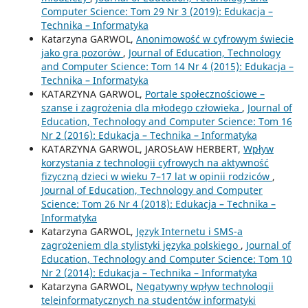
Computer Science: Tom 29 Nr 3 (2019): Edukacja –
Technika – Informatyka
Katarzyna GARWOL,
Anonimowość w cyfrowym świecie
jako gra pozorów
,
Journal of Education, Technology
and Computer Science: Tom 14 Nr 4 (2015): Edukacja –
Technika – Informatyka
KATARZYNA GARWOL,
Portale społecznościowe –
szanse i zagrożenia dla młodego człowieka
,
Journal of
Education, Technology and Computer Science: Tom 16
Nr 2 (2016): Edukacja – Technika – Informatyka
KATARZYNA GARWOL, JAROSŁAW HERBERT,
Wpływ
korzystania z technologii cyfrowych na aktywność
fizyczną dzieci w wieku 7–17 lat w opinii rodziców
,
Journal of Education, Technology and Computer
Science: Tom 26 Nr 4 (2018): Edukacja – Technika –
Informatyka
Katarzyna GARWOL,
Język Internetu i SMS-a
zagrożeniem dla stylistyki języka polskiego
,
Journal of
Education, Technology and Computer Science: Tom 10
Nr 2 (2014): Edukacja – Technika – Informatyka
Katarzyna GARWOL,
Negatywny wpływ technologii
teleinformatycznych na studentów informatyki