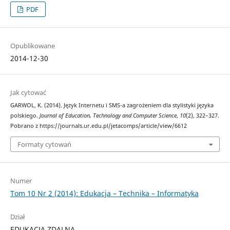
PDF
Opublikowane
2014-12-30
Jak cytować
GARWOL, K. (2014). Język Internetu i SMS-a zagrożeniem dla stylistyki języka
polskiego.
Journal of Education, Technology and Computer Science
,
10
(2), 322–327.
Pobrano z https://journals.ur.edu.pl/jetacomps/article/view/6612
Formaty cytowań
Numer
Tom 10 Nr 2 (2014): Edukacja – Technika – Informatyka
Dział
EDUKACJA ZDALNA