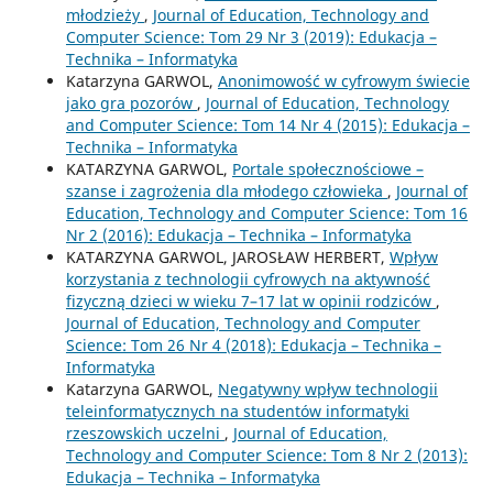
młodzieży
,
Journal of Education, Technology and
Computer Science: Tom 29 Nr 3 (2019): Edukacja –
Technika – Informatyka
Katarzyna GARWOL,
Anonimowość w cyfrowym świecie
jako gra pozorów
,
Journal of Education, Technology
and Computer Science: Tom 14 Nr 4 (2015): Edukacja –
Technika – Informatyka
KATARZYNA GARWOL,
Portale społecznościowe –
szanse i zagrożenia dla młodego człowieka
,
Journal of
Education, Technology and Computer Science: Tom 16
Nr 2 (2016): Edukacja – Technika – Informatyka
KATARZYNA GARWOL, JAROSŁAW HERBERT,
Wpływ
korzystania z technologii cyfrowych na aktywność
fizyczną dzieci w wieku 7–17 lat w opinii rodziców
,
Journal of Education, Technology and Computer
Science: Tom 26 Nr 4 (2018): Edukacja – Technika –
Informatyka
Katarzyna GARWOL,
Negatywny wpływ technologii
teleinformatycznych na studentów informatyki
rzeszowskich uczelni
,
Journal of Education,
Technology and Computer Science: Tom 8 Nr 2 (2013):
Edukacja – Technika – Informatyka