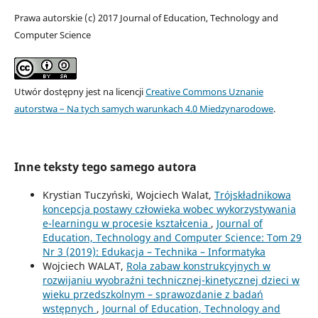
Prawa autorskie (c) 2017 Journal of Education, Technology and
Computer Science
Utwór dostępny jest na licencji
Creative Commons Uznanie
autorstwa – Na tych samych warunkach 4.0 Miedzynarodowe
.
Inne teksty tego samego autora
Krystian Tuczyński, Wojciech Walat,
Trójskładnikowa
koncepcja postawy człowieka wobec wykorzystywania
e-learningu w procesie kształcenia
,
Journal of
Education, Technology and Computer Science: Tom 29
Nr 3 (2019): Edukacja – Technika – Informatyka
Wojciech WALAT,
Rola zabaw konstrukcyjnych w
rozwijaniu wyobraźni technicznej-kinetycznej dzieci w
wieku przedszkolnym – sprawozdanie z badań
wstępnych
,
Journal of Education, Technology and