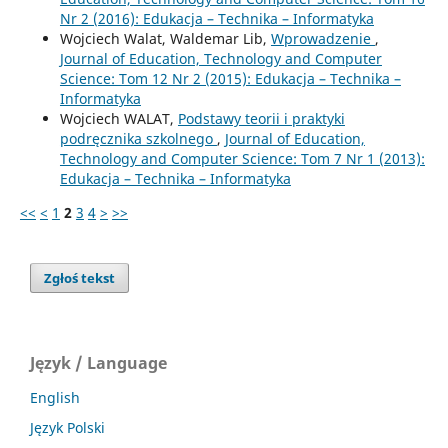
Nr 2 (2016): Edukacja – Technika – Informatyka
Wojciech Walat, Waldemar Lib,
Wprowadzenie
,
Journal of Education, Technology and Computer
Science: Tom 12 Nr 2 (2015): Edukacja – Technika –
Informatyka
Wojciech WALAT,
Podstawy teorii i praktyki
podręcznika szkolnego
,
Journal of Education,
Technology and Computer Science: Tom 7 Nr 1 (2013):
Edukacja – Technika – Informatyka
<<
<
1
2
3
4
>
>>
Zgłoś tekst
Język / Language
English
Język Polski