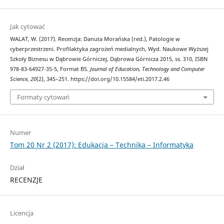
Jak cytować
WALAT, W. (2017). Recenzja: Danuta Morańska (red.), Patologie w
cyberprzestrzeni. Profilaktyka zagrożeń medialnych, Wyd. Naukowe Wyższej
Szkoły Biznesu w Dąbrowie Górniczej, Dąbrowa Górnicza 2015, ss. 310, ISBN
978-83-64927-35-5, Format B5.
Journal of Education, Technology and Computer
Science
,
20
(2), 345–251. https://doi.org/10.15584/eti.2017.2.46
Formaty cytowań
Numer
Tom 20 Nr 2 (2017): Edukacja – Technika – Informatyka
Dział
RECENZJE
Licencja