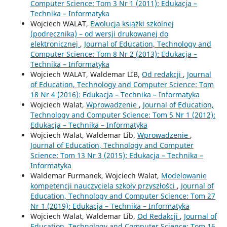
Computer Science: Tom 3 Nr 1 (2011): Edukacja –
Technika – Informatyka
Wojciech WALAT,
Ewolucja książki szkolnej
(podręcznika) – od wersji drukowanej do
elektronicznej
,
Journal of Education, Technology and
Computer Science: Tom 8 Nr 2 (2013): Edukacja –
Technika – Informatyka
Wojciech WALAT, Waldemar LIB,
Od redakcji
,
Journal
of Education, Technology and Computer Science: Tom
18 Nr 4 (2016): Edukacja – Technika – Informatyka
Wojciech Walat,
Wprowadzenie
,
Journal of Education,
Technology and Computer Science: Tom 5 Nr 1 (2012):
Edukacja – Technika – Informatyka
Wojciech Walat, Waldemar Lib,
Wprowadzenie
,
Journal of Education, Technology and Computer
Science: Tom 13 Nr 3 (2015): Edukacja – Technika –
Informatyka
Waldemar Furmanek, Wojciech Walat,
Modelowanie
kompetencji nauczyciela szkoły przyszłości
,
Journal of
Education, Technology and Computer Science: Tom 27
Nr 1 (2019): Edukacja – Technika – Informatyka
Wojciech Walat, Waldemar Lib,
Od Redakcji
,
Journal of
Education, Technology and Computer Science: Tom 16