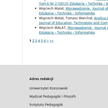
Tom 6 Nr 2 (2012): Edukacja – Technika – 
Wojciech Walat,
Wprowadzenie
,
Journal o
Edukacja – Technika – Informatyka
Wojciech Walat, Tomasz Warchoł,
Analiza 
Journal of Education, Technology and Comp
Wojciech WALAT,
Wprowadzenie
,
Journal 
Edukacja – Technika – Informatyka
1
2
3
4
5
6
>
>>
Adres redakcji
Uniwersytet Rzeszowski
Wydział Pedagogiki i Filozofii
Instytutu Pedagogiki