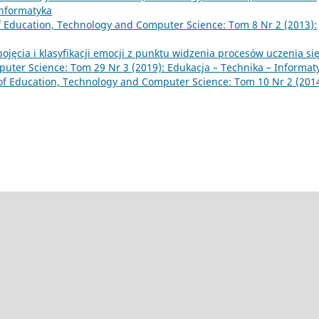
Informatyka
f Education, Technology and Computer Science: Tom 8 Nr 2 (2013):
pojęcia i klasyfikacji emocji z punktu widzenia procesów uczenia si
uter Science: Tom 29 Nr 3 (2019): Edukacja – Technika – Informat
of Education, Technology and Computer Science: Tom 10 Nr 2 (2014