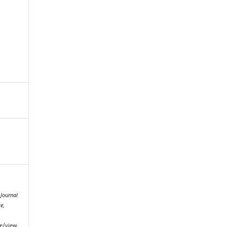
.
Journal
ce
,
le/view