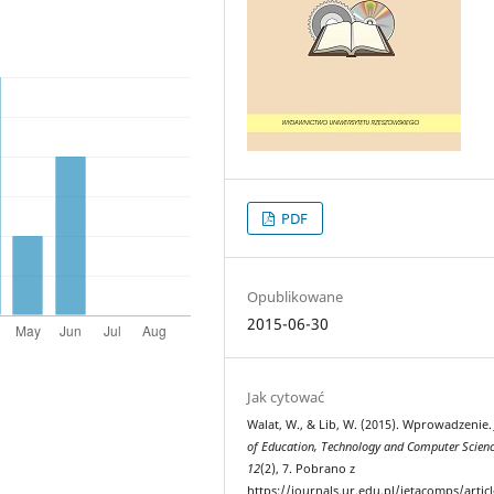
PDF
Opublikowane
2015-06-30
Jak cytować
Walat, W., & Lib, W. (2015). Wprowadzenie
of Education, Technology and Computer Scien
12
(2), 7. Pobrano z
https://journals.ur.edu.pl/jetacomps/artic