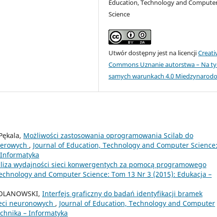
Education, Technology and Compute
Science
Utwór dostępny jest na licencji
Creati
Commons Uznanie autorstwa – Na ty
samych warunkach 4.0 Miedzynarod
Pękala,
Możliwości zastosowania oprogramowania Scilab do
uterowych
,
Journal of Education, Technology and Computer Science
 Informatyka
liza wydajności sieci konwergentych za pomocą programowego
Technology and Computer Science: Tom 13 Nr 3 (2015): Edukacja –
BOLANOWSKI,
Interfejs graficzny do badań identyfikacji bramek
ieci neuronowych
,
Journal of Education, Technology and Computer
echnika – Informatyka