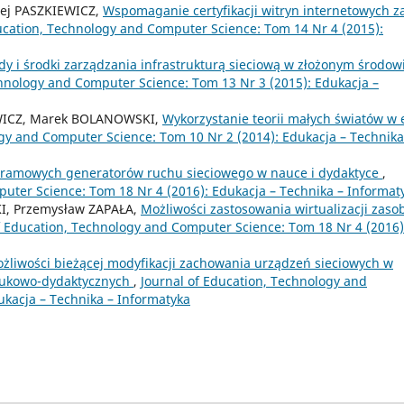
zej PASZKIEWICZ,
Wspomaganie certyfikacji witryn internetowych z
ucation, Technology and Computer Science: Tom 14 Nr 4 (2015):
y i środki zarządzania infrastrukturą sieciową w złożonym środow
chnology and Computer Science: Tom 13 Nr 3 (2015): Edukacja –
EWICZ, Marek BOLANOWSKI,
Wykorzystanie teorii małych światów w 
ogy and Computer Science: Tom 10 Nr 2 (2014): Edukacja – Technika
gramowych generatorów ruchu sieciowego w nauce i dydaktyce
,
uter Science: Tom 18 Nr 4 (2016): Edukacja – Technika – Informat
I, Przemysław ZAPAŁA,
Możliwości zastosowania wirtualizacji zas
f Education, Technology and Computer Science: Tom 18 Nr 4 (2016)
żliwości bieżącej modyfikacji zachowania urządzeń sieciowych w
naukowo-dydaktycznych
,
Journal of Education, Technology and
ukacja – Technika – Informatyka