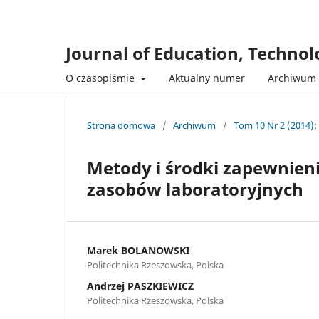
Journal of Education, Techno
O czasopiśmie
Aktualny numer
Archiwum
Strona domowa
/
Archiwum
/
Tom 10 Nr 2 (2014):
Metody i środki zapewnien
zasobów laboratoryjnych
Marek BOLANOWSKI
Politechnika Rzeszowska, Polska
Andrzej PASZKIEWICZ
Politechnika Rzeszowska, Polska