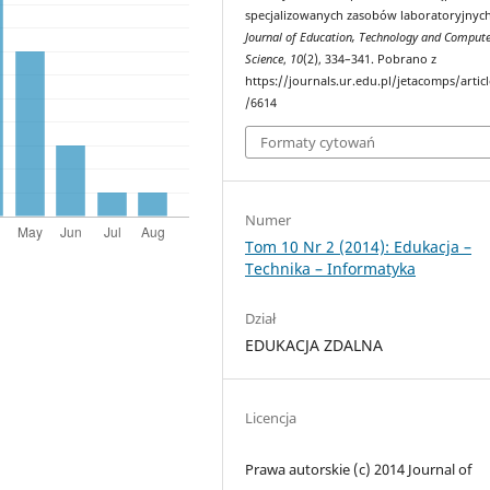
specjalizowanych zasobów laboratoryjnych
Journal of Education, Technology and Compute
Science
,
10
(2), 334–341. Pobrano z
https://journals.ur.edu.pl/jetacomps/artic
/6614
Formaty cytowań
Numer
Tom 10 Nr 2 (2014): Edukacja –
Technika – Informatyka
Dział
EDUKACJA ZDALNA
Licencja
Prawa autorskie (c) 2014 Journal of