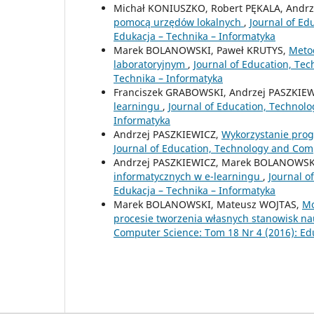
Michał KONIUSZKO, Robert PĘKALA, Andr
pomocą urzędów lokalnych
,
Journal of Ed
Edukacja – Technika – Informatyka
Marek BOLANOWSKI, Paweł KRUTYS,
Metod
laboratoryjnym
,
Journal of Education, Te
Technika – Informatyka
Franciszek GRABOWSKI, Andrzej PASZKI
learningu
,
Journal of Education, Technol
Informatyka
Andrzej PASZKIEWICZ,
Wykorzystanie pro
Journal of Education, Technology and Comp
Andrzej PASZKIEWICZ, Marek BOLANOWSK
informatycznych w e-learningu
,
Journal o
Edukacja – Technika – Informatyka
Marek BOLANOWSKI, Mateusz WOJTAS,
Mo
procesie tworzenia własnych stanowisk 
Computer Science: Tom 18 Nr 4 (2016): Ed