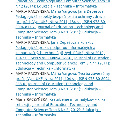
Education, Technology and Computer Science: Tom 10
Nr 2 (2014): Edukacja – Technika – Informatyka
MARIA RACZYŃSKA,
Mária Vargová, Jana Depešová,
Pedagogické aspekty bezpečnosti a ochrany zdravia
pri práci, Vyd. UKF, Nitra 2011, 184 ss., ISBN 978-80-
8094-817-7
,
Journal of Education, Technology and
Computer Science: Tom 3 Nr 1 (2011): Edukacja –
Technika – Informatyka
MARIA RACZYŃSKA,
Jana Depešovà a kolektív,
Pedagogickà prax s podporou informačných a
komunikačných technológií, Vyd. PfUKF, Nitra 2010,
164 ss., ISBN 978-80-8094-827-6
,
Journal of Education,
Technology and Computer Science: Tom 3 Nr 1 (2011):
Edukacja – Technika – Informatyka
MARIA RACZYŃSKA,
Mária Vargová, Tvorba záverečnej
prače, Vyd. UKF, Nitra 2011, 104 ss., ISBN 978-80-8094-
858-0
,
Journal of Education, Technology and
Computer Science: Tom 3 Nr 1 (2011): Edukacja –
Technika – Informatyka
Maria RACZYŃSKA,
Kształcenie informatyków – kilka
refleksji
,
Journal of Education, Technology and
Computer Science: Tom 6 Nr 2 (2012): Edukacja –
Technika – Informatyka