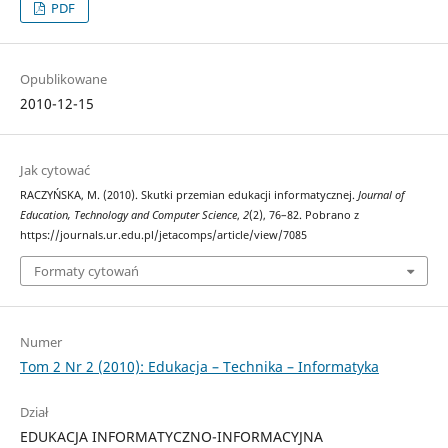
PDF
Opublikowane
2010-12-15
Jak cytować
RACZYŃSKA, M. (2010). Skutki przemian edukacji informatycznej.
Journal of
Education, Technology and Computer Science
,
2
(2), 76–82. Pobrano z
https://journals.ur.edu.pl/jetacomps/article/view/7085
Formaty cytowań
Numer
Tom 2 Nr 2 (2010): Edukacja – Technika – Informatyka
Dział
EDUKACJA INFORMATYCZNO-INFORMACYJNA