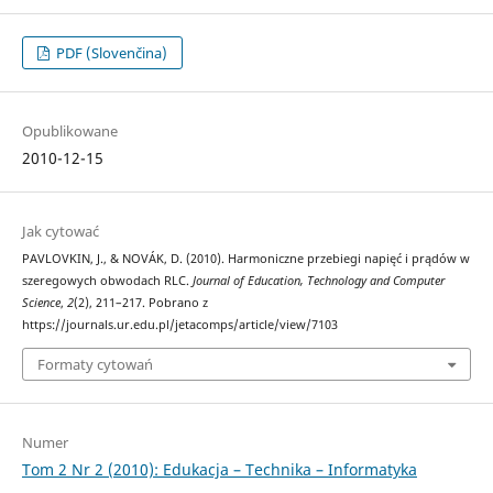
PDF (Slovenčina)
Opublikowane
2010-12-15
Jak cytować
PAVLOVKIN, J., & NOVÁK, D. (2010). Harmoniczne przebiegi napięć i prądów w
szeregowych obwodach RLC.
Journal of Education, Technology and Computer
Science
,
2
(2), 211–217. Pobrano z
https://journals.ur.edu.pl/jetacomps/article/view/7103
Formaty cytowań
Numer
Tom 2 Nr 2 (2010): Edukacja – Technika – Informatyka