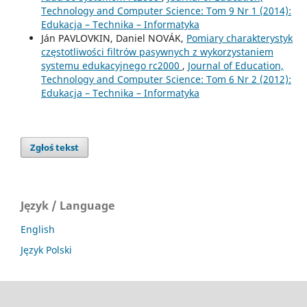
Technology and Computer Science: Tom 9 Nr 1 (2014):
Edukacja – Technika – Informatyka
Ján PAVLOVKIN, Daniel NOVÁK,
Pomiary charakterystyk
częstotliwości filtrów pasywnych z wykorzystaniem
systemu edukacyjnego rc2000
,
Journal of Education,
Technology and Computer Science: Tom 6 Nr 2 (2012):
Edukacja – Technika – Informatyka
Zgłoś tekst
Język / Language
English
Język Polski