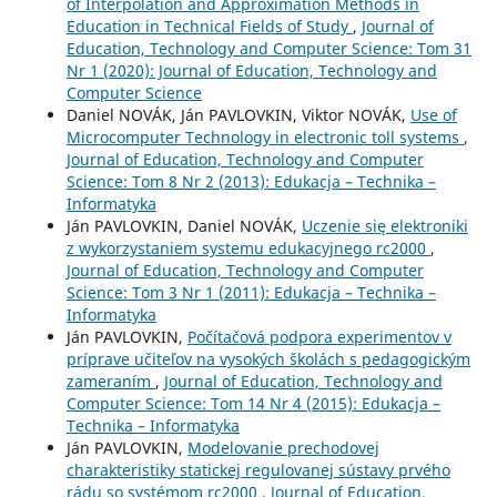
of Interpolation and Approximation Methods in
Education in Technical Fields of Study
,
Journal of
Education, Technology and Computer Science: Tom 31
Nr 1 (2020): Journal of Education, Technology and
Computer Science
Daniel NOVÁK, Ján PAVLOVKIN, Viktor NOVÁK,
Use of
Microcomputer Technology in electronic toll systems
,
Journal of Education, Technology and Computer
Science: Tom 8 Nr 2 (2013): Edukacja – Technika –
Informatyka
Ján PAVLOVKIN, Daniel NOVÁK,
Uczenie się elektroniki
z wykorzystaniem systemu edukacyjnego rc2000
,
Journal of Education, Technology and Computer
Science: Tom 3 Nr 1 (2011): Edukacja – Technika –
Informatyka
Ján PAVLOVKIN,
Počítačová podpora experimentov v
príprave učiteľov na vysokých školách s pedagogickým
zameraním
,
Journal of Education, Technology and
Computer Science: Tom 14 Nr 4 (2015): Edukacja –
Technika – Informatyka
Ján PAVLOVKIN,
Modelovanie prechodovej
charakteristiky statickej regulovanej sústavy prvého
rádu so systémom rc2000
,
Journal of Education,