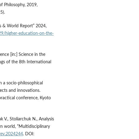
 of Philosophy, 2019,
5).
ws & World Report” 2024,
29/higher-education-on-the-
gence [in:] Science in the
gs of the 8th International
in a socio-philosophical
ects and innovations.
practical conference, Kyoto
 V., Stoliarchuk N., Analysis
n world, “Multidisciplinary
irev.2024244
. DOI: