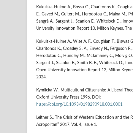
Kukulska-Hulme A., Bossu C., Charitonos K., Coughlan
E., Gaved M., Guitert M., Herodotou C., Maina M., Prie
Sangrà A., Sargent J., Scanlon E., Whitelock D., In
University Innovation Report 10, Milton Keynes, The
Kukulska-Hulme A., Wise A. F., Coughlan T., Biswas G.,
Charitonos K., Crossley S. A., Enyedy N., Ferguson R.,
Herodotou C., Hundley M., McTamaney C., Molvig O.,
Sargent J., Scanlon E., Smith B. E., Whitelock D., I
Open University Innovation Report 12, Milton Keyne
2024.
Kymlicka W., Multicultural Citizenship: A Liberal Theo
Oxford University Press 1996. DOI:
https://doi.org/10.1093/0198290918.001.0001
Leitner S., The Crisis of Western Education and the R
Acropolitan” 2017, Vol. 4, Issue 1.