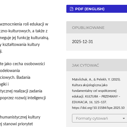
PDF (ENGLISH)
wzmocnienia roli edukacji w
OPUBLIKOWANE
czno-kulturowych, a także z
neguje jej funkcję kulturalną.
2025-12-31
y kształtowania kultury
i.
jęte jako cecha osobowości
JAK CYTOWAĆ
modelowania
yciowych. Badania
Matviichuk, A., & Pelekh, Y. (2025).
iki i
Kultura aksjologiczna jako
cznej realizacji zadania
fundamentalny cel współczesnej
edukacji.
KULTURA – PRZEMIANY –
poprzez rozwój inteligencji
EDUKACJA
,
16
, 125–137.
https://doi.org/10.15584/kpe.2025.10
humanistycznej kultury
Formaty cytowań
ej stanowi priorytet