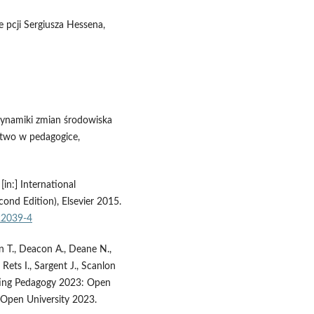
pcji Sergiusza Hessena,
 dynamiki zmian środowiska
stwo w pedagogice,
[in:] International
cond Edition), Elsevier 2015.
22039-4
n T., Deacon A., Deane N.,
Rets I., Sargent J., Scanlon
vating Pedagogy 2023: Open
 Open University 2023.