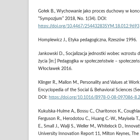
Gołek B., Wychowanie jako proces duchowy w konce 
“Sympozjum” 2018, No. 1(34). DOI:
https://doi.org/10.4467/25443283SYM.18.012.9693
Homplewicz J., Etyka pedagogiczna, Rzeszów 1996.
Jankowski D., Socjalizacja jednostki wobec wzrostu
życia [in:] Pedagogika w społeczeństwie – społeczeń
Włocławek 2016.
Klinger R., Mallon M., Personality and Values at Work 
Encyclopedia of the Social & Behavioral Sciences (Se
DOI:
https://doi.org/10.1016/B978-0-08-097086-8.
Kukulska-Hulme A., Bossu C., Charitonos K., Coughla
Ferguson R., Herodotou C., Huang C.-W., Mayisela T., 
E., Small J., Walji S., Weller M., Whitelock D., Inno
University Innovation Report 11, Milton Keynes, The