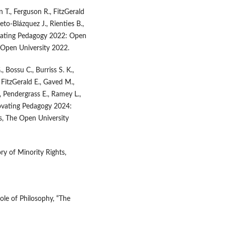
 T., Ferguson R., FitzGerald
to-Blázquez J., Rienties B.,
novating Pedagogy 2022: Open
 Open University 2022.
 Bossu C., Burriss S. K.,
 FitzGerald E., Gaved M.,
 Pendergrass E., Ramey L.,
nnovating Pedagogy 2024:
s, The Open University
ry of Minority Rights,
ole of Philosophy, “The