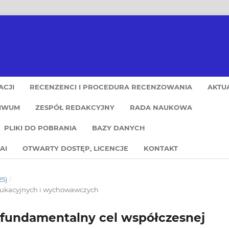
ACJI
RECENZENCI I PROCEDURA RECENZOWANIA
AKTU
IWUM
ZESPÓŁ REDAKCYJNY
RADA NAUKOWA
PLIKI DO POBRANIA
BAZY DANYCH
AI
OTWARTY DOSTĘP, LICENCJE
KONTAKT
25)
/
dukacyjnych i wychowawczych
o fundamentalny cel współczesnej