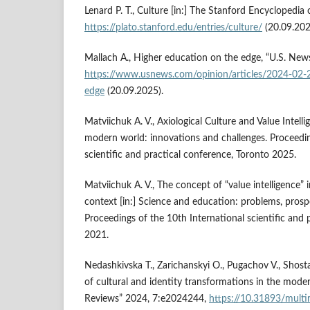
Lenard P. T., Culture [in:] The Stanford Encyclopedia
https://plato.stanford.edu/entries/culture/
(20.09.202
Mallach A., Higher education on the edge, “U.S. Ne
https://www.usnews.com/opinion/articles/2024-02-
edge
(20.09.2025).
Matviichuk A. V., Axiological Culture and Value Intelli
modern world: innovations and challenges. Proceedin
scientific and practical conference, Toronto 2025.
Matviichuk A. V., The concept of “value intelligence” 
context [in:] Science and education: problems, prosp
Proceedings of the 10th International scientific and 
2021.
Nedashkivska T., Zarichanskyi O., Pugachov V., Shostak
of cultural and identity transformations in the moder
Reviews” 2024, 7:e2024244,
https://10.31893/mult