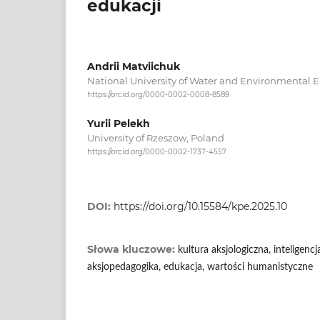
edukacji
Andrii Matviichuk
National University of Water and Environmental 
https://orcid.org/0000-0002-0008-8589
Yurii Pelekh
University of Rzeszow, Poland
https://orcid.org/0000-0002-1737-4557
DOI:
https://doi.org/10.15584/kpe.2025.10
Słowa kluczowe:
kultura aksjologiczna, inteligenc
aksjopedagogika, edukacja, wartości humanistyczne