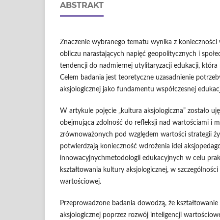
ABSTRAKT
Znaczenie wybranego tematu wynika z konieczności 
obliczu narastających napięć geopolitycznych i społe
tendencji do nadmiernej utylitaryzacji edukacji, która 
Celem badania jest teoretyczne uzasadnienie potrzeb
aksjologicznej jako fundamentu współczesnej edukacj
W artykule pojęcie „kultura aksjologiczna” zostało u
obejmująca zdolność do refleksji nad wartościami i 
zrównoważonych pod względem wartości strategii ż
potwierdzają konieczność wdrożenia idei aksjopedagog
innowacyjnychmetodologii edukacyjnych w celu prakty
kształtowania kultury aksjologicznej, w szczególności 
wartościowej.
Przeprowadzone badania dowodzą, że kształtowanie 
aksjologicznej poprzez rozwój inteligencji wartościow