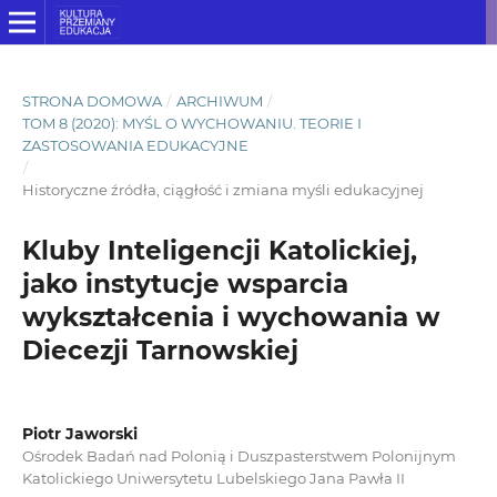
STRONA DOMOWA
/
ARCHIWUM
/
TOM 8 (2020): MYŚL O WYCHOWANIU. TEORIE I
ZASTOSOWANIA EDUKACYJNE
/
Historyczne źródła, ciągłość i zmiana myśli edukacyjnej
Kluby Inteligencji Katolickiej,
jako instytucje wsparcia
wykształcenia i wychowania w
Diecezji Tarnowskiej
Piotr Jaworski
Ośrodek Badań nad Polonią i Duszpasterstwem Polonijnym
Katolickiego Uniwersytetu Lubelskiego Jana Pawła II