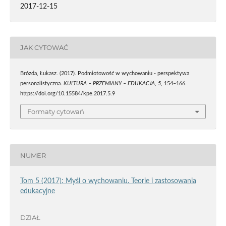
2017-12-15
JAK CYTOWAĆ
Brózda, Łukasz. (2017). Podmiotowość w wychowaniu - perspektywa
personalistyczna.
KULTURA – PRZEMIANY – EDUKACJA
,
5
, 154–166.
https://doi.org/10.15584/kpe.2017.5.9
Formaty cytowań
NUMER
Tom 5 (2017): Myśl o wychowaniu. Teorie i zastosowania
edukacyjne
DZIAŁ