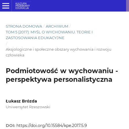
STRONA DOMOWA
/
ARCHIWUM
/
TOM 5 (2017): MYŚL O WYCHOWANIU. TEORIE I
ZASTOSOWANIA EDUKACYJNE
/
Aksjologiczne i społeczne obszary wychowania i rozwoju
człowieka
Podmiotowość w wychowaniu -
perspektywa personalistyczna
Łukasz Brózda
Uniwersytet Rzeszowski
DOI:
https://doi.org/10.15584/kpe.2017.5.9