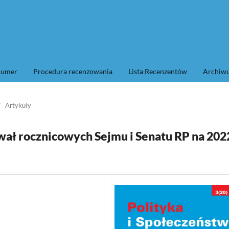
numer
Procedura recenzowania
Lista Recenzentów
Archi
/
Artykuły
wał rocznicowych Sejmu i Senatu RP na 202