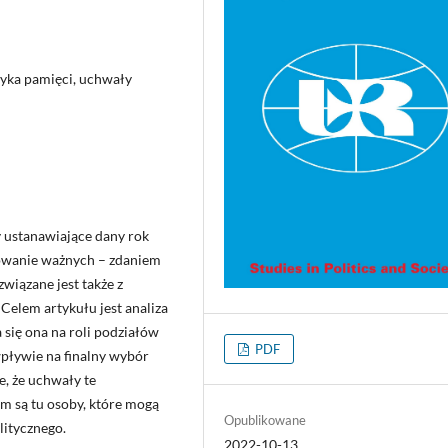
tyka pamięci, uchwały
 ustanawiające dany rok
rowanie ważnych – zdaniem
wiązane jest także z
elem artykułu jest analiza
się ona na roli podziałów
PDF
pływie na finalny wybór
, że uchwały te
m są tu osoby, które mogą
Opublikowane
litycznego.
2022-10-13