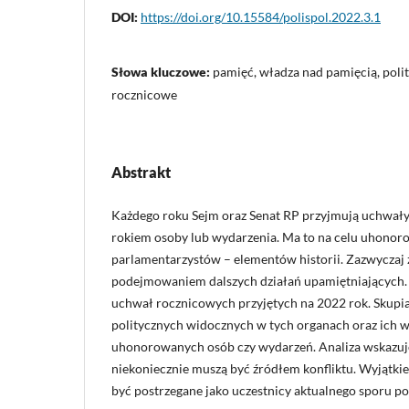
DOI:
https://doi.org/10.15584/polispol.2022.3.1
Słowa kluczowe:
pamięć, władza nad pamięcią, poli
rocznicowe
Abstrakt
Każdego roku Sejm oraz Senat RP przyjmują uchwały
rokiem osoby lub wydarzenia. Ma to na celu uhono
parlamentarzystów – elementów historii. Zazwyczaj z
podejmowaniem dalszych działań upamiętniających. C
uchwał rocznicowych przyjętych na 2022 rok. Skupia 
politycznych widocznych w tych organach oraz ich w
uhonorowanych osób czy wydarzeń. Analiza wskazuje
niekoniecznie muszą być źródłem konfliktu. Wyjątkie
być postrzegane jako uczestnicy aktualnego sporu po