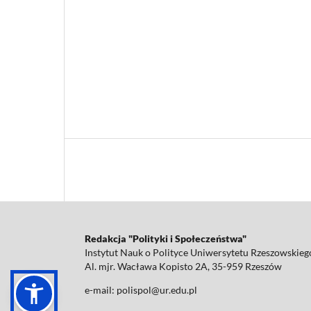
Redakcja "Polityki i Społeczeństwa"
Instytut Nauk o Polityce Uniwersytetu Rzeszowskieg
Al. mjr. Wacława Kopisto 2A, 35-959 Rzeszów
e-mail: polispol@ur.edu.pl