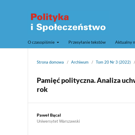
O czasopiśmie
Przesyłanie tekstów
Aktualny 
Strona domowa
/
Archiwum
/
Tom 20 Nr 3 (2022)
Pamięć polityczna. Analiza uch
rok
Paweł Bącal
Uniwersytet Warszawski