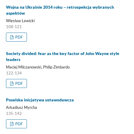
Wojna na Ukrainie 2014 roku – retrospekcja wybranych
aspektów
Wiesław Lewicki
108-121
PDF
Society divided: fear as the key factor of John Wayne style
leaders
Maciej Milczanowski, Philip Zimbardo
122-134
PDF
Poselska inicjatywa ustawodawcza
Arkadiusz Myrcha
135-142
PDF