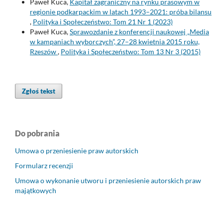
Paweł Kuca,
Kapitał zagraniczny na rynku prasowym w
regionie podkarpackim w latach 1993–2021: próba bilansu
,
Polityka i Społeczeństwo: Tom 21 Nr 1 (2023)
Paweł Kuca,
Sprawozdanie z konferencji naukowej „Media
w kampaniach wyborczych”, 27–28 kwietnia 2015 roku,
Rzeszów
,
Polityka i Społeczeństwo: Tom 13 Nr 3 (2015)
Zgłoś tekst
Do pobrania
Umowa o przeniesienie praw autorskich
Formularz recenzji
Umowa o wykonanie utworu i przeniesienie autorskich praw
majątkowych