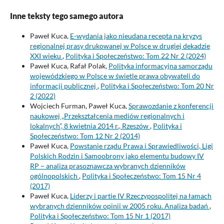
Inne teksty tego samego autora
Paweł Kuca,
E-wydania jako nieudana recepta na kryzys
regionalnej prasy drukowanej w Polsce w drugiej dekadzie
XXI wieku
,
Polityka i Społeczeństwo: Tom 22 Nr 2 (2024)
Paweł Kuca, Rafał Polak,
Polityka informacyjna samorządu
wojewódzkiego w Polsce w świetle prawa obywateli do
informacji publicznej
,
Polityka i Społeczeństwo: Tom 20 Nr
2 (2022)
Wojciech Furman, Paweł Kuca,
Sprawozdanie z konferencji
naukowej „Przekształcenia mediów regionalnych i
lokalnych”, 8 kwietnia 2014 r., Rzeszów
,
Polityka i
Społeczeństwo: Tom 12 Nr 2 (2014)
Paweł Kuca,
Powstanie rządu Prawa i Sprawiedliwości, Ligi
Polskich Rodzin i Samoobrony jako elementu budowy IV
RP – analiza prasoznawcza wybranych dzienników
ogólnopolskich
,
Polityka i Społeczeństwo: Tom 15 Nr 4
(2017)
Paweł Kuca,
Liderzy i partie IV Rzeczypospolitej na łamach
wybranych dzienników opinii w 2005 roku. Analiza badań
,
Polityka i Społeczeństwo: Tom 15 Nr 1 (2017)