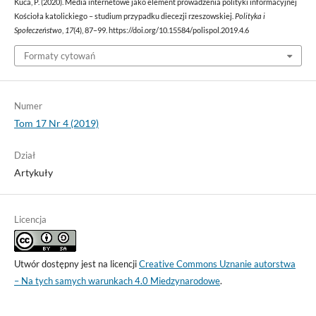
Kuca, P. (2020). Media internetowe jako element prowadzenia polityki informacyjnej
Kościoła katolickiego – studium przypadku diecezji rzeszowskiej.
Polityka i
Społeczeństwo
,
17
(4), 87–99. https://doi.org/10.15584/polispol.2019.4.6
Formaty cytowań
Numer
Tom 17 Nr 4 (2019)
Dział
Artykuły
Licencja
Utwór dostępny jest na licencji
Creative Commons Uznanie autorstwa
– Na tych samych warunkach 4.0 Miedzynarodowe
.