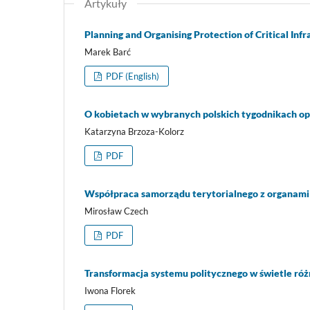
Artykuły
Planning and Organising Protection of Critical Inf
Marek Barć
PDF (English)
O kobietach w wybranych polskich tygodnikach opi
Katarzyna Brzoza-Kolorz
PDF
Współpraca samorządu terytorialnego z organami a
Mirosław Czech
PDF
Transformacja systemu politycznego w świetle różn
Iwona Florek