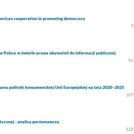
American cooperation in promoting democracy
7
Polsce w świetle prawa obywateli do informacji publicznej
91
u polityki konsumenckiej Unii Europejskiej na lata 2020–2025
107
itycznej - analiza porównawcza
122