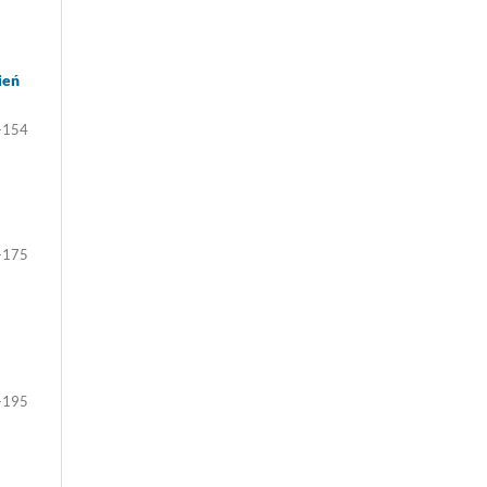
ień
-154
-175
-195