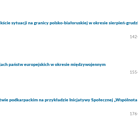
ście sytuacji na granicy polsko-białoruskiej w okresie sierpień-grudz
142
ach państw europejskich w okresie międzywojennym
155
wie podkarpackim na przykładzie Inicjatywy Społecznej „Wspólnota
176