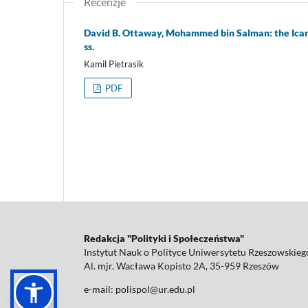
Recenzje
David B. Ottaway, Mohammed bin Salman: the Icaru
ss.
Kamil Pietrasik
PDF
Redakcja "Polityki i Społeczeństwa"
Instytut Nauk o Polityce Uniwersytetu Rzeszowskieg
Al. mjr. Wacława Kopisto 2A, 35-959 Rzeszów
e-mail: polispol@ur.edu.pl