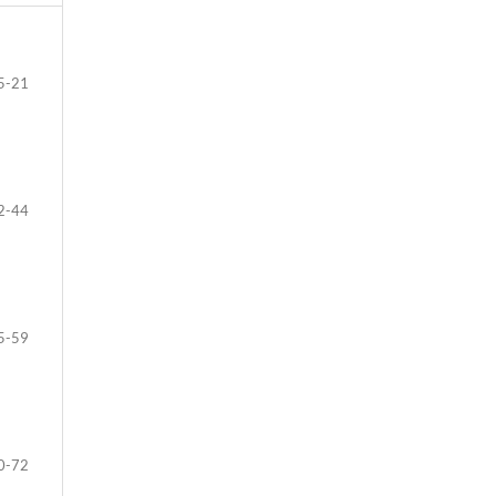
5-21
2-44
5-59
0-72