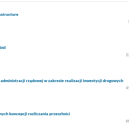
rastructure
nii
2
dministracji rządowej w zakresie realizacji inwestycji drogowych
4
ych koncepcji rozliczania przeszłości
6