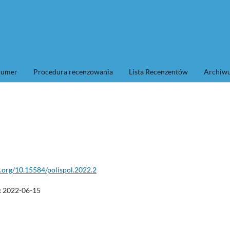
numer
Procedura recenzowania
Lista Recenzentów
Archi
i.org/10.15584/polispol.2022.2
:
2022-06-15