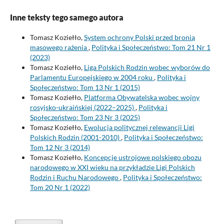
Inne teksty tego samego autora
Tomasz Koziełło,
System ochrony Polski przed bronią
masowego rażenia
,
Polityka i Społeczeństwo: Tom 21 Nr 1
(2023)
Tomasz Koziełło,
Liga Polskich Rodzin wobec wyborów do
Parlamentu Europejskiego w 2004 roku
,
Polityka i
Społeczeństwo: Tom 13 Nr 1 (2015)
Tomasz Koziełło,
Platforma Obywatelska wobec wojny
rosyjsko-ukraińskiej (2022–2025)
,
Polityka i
Społeczeństwo: Tom 23 Nr 3 (2025)
Tomasz Koziełło,
Ewolucja politycznej relewancji Ligi
Polskich Rodzin (2001-2010)
,
Polityka i Społeczeństwo:
Tom 12 Nr 3 (2014)
Tomasz Koziełło,
Koncepcje ustrojowe polskiego obozu
narodowego w XXI wieku na przykładzie Ligi Polskich
Rodzin i Ruchu Narodowego
,
Polityka i Społeczeństwo:
Tom 20 Nr 1 (2022)