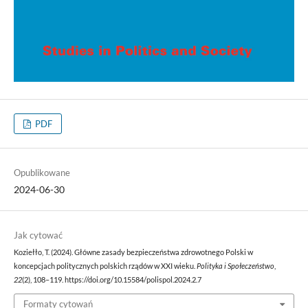
PDF
Opublikowane
2024-06-30
Jak cytować
Koziełło, T. (2024). Główne zasady bezpieczeństwa zdrowotnego Polski w
koncepcjach politycznych polskich rządów w XXI wieku.
Polityka i Społeczeństwo
,
22
(2), 108–119. https://doi.org/10.15584/polispol.2024.2.7
Formaty cytowań