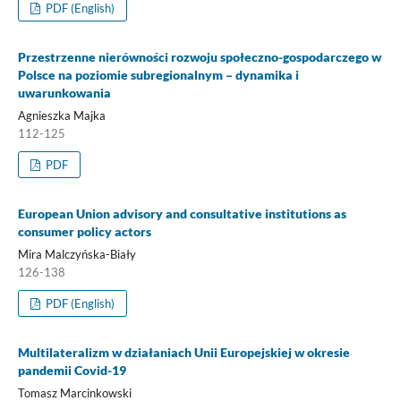
PDF (English)
Przestrzenne nierówności rozwoju społeczno-gospodarczego w
Polsce na poziomie subregionalnym – dynamika i
uwarunkowania
Agnieszka Majka
112-125
PDF
European Union advisory and consultative institutions as
consumer policy actors
Mira Malczyńska-Biały
126-138
PDF (English)
Multilateralizm w działaniach Unii Europejskiej w okresie
pandemii Covid-19
Tomasz Marcinkowski