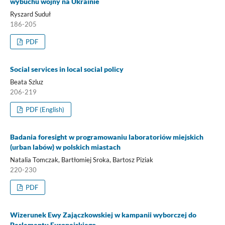
wybuchu wojny na Ukrainie
Ryszard Suduł
186-205
PDF
Social services in local social policy
Beata Szluz
206-219
PDF (English)
Badania foresight w programowaniu laboratoriów miejskich
(urban labów) w polskich miastach
Natalia Tomczak, Bartłomiej Sroka, Bartosz Piziak
220-230
PDF
Wizerunek Ewy Zajączkowskiej w kampanii wyborczej do
Parlamentu Europejskiego