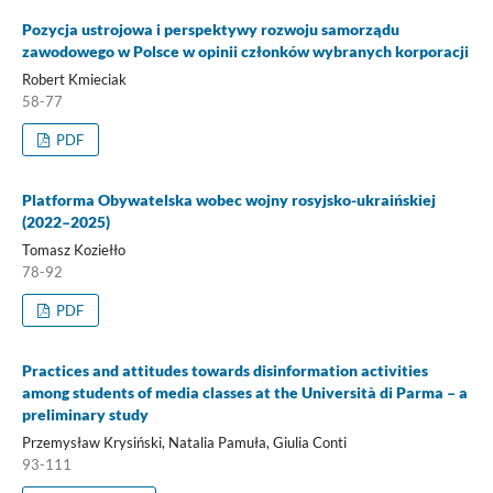
Pozycja ustrojowa i perspektywy rozwoju samorządu
zawodowego w Polsce w opinii członków wybranych korporacji
Robert Kmieciak
58-77
PDF
Platforma Obywatelska wobec wojny rosyjsko-ukraińskiej
(2022–2025)
Tomasz Koziełło
78-92
PDF
Practices and attitudes towards disinformation activities
among students of media classes at the Università di Parma – a
preliminary study
Przemysław Krysiński, Natalia Pamuła, Giulia Conti
93-111