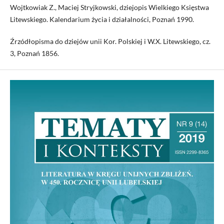
Wojtkowiak Z., Maciej Stryjkowski, dziejopis Wielkiego Księstwa
Litewskiego. Kalendarium życia i działalności, Poznań 1990.
Źrzódłopisma do dziejów unii Kor. Polskiej i W.X. Litewskiego, cz.
3, Poznań 1856.