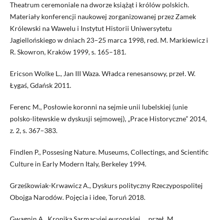
Theatrum ceremoniale na dworze książąt i królów polskich.
Materiały konferencji naukowej zorganizowanej przez Zamek
Królewski na Wawelu i Instytut Historii Uniwersytetu
Jagiellońskiego w dniach 23–25 marca 1998, red. M. Markiewicz i
R. Skowron, Kraków 1999, s. 165–181.
Ericson Wolke L., Jan III Waza. Władca renesansowy, przeł. W.
Łygaś, Gdańsk 2011.
Ferenc M., Posłowie koronni na sejmie unii lubelskiej (unie
polsko-litewskie w dyskusji sejmowej), „Prace Historyczne” 2014,
z. 2, s. 367–383.
Findlen P., Possesing Nature. Museums, Collectings, and Scientific
Culture in Early Modern Italy, Berkeley 1994.
Grześkowiak-Krwawicz A., Dyskurs polityczny Rzeczypospolitej
Obojga Narodów. Pojęcia i idee, Toruń 2018.
Gwagnin A., Kronika Sarmacyjej europskiej…, przeł. M.