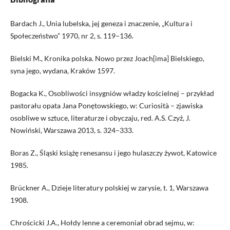
Bardach J., Unia lubelska, jej geneza i znaczenie, „Kultura i
Społeczeństwo” 1970, nr 2, s. 119–136.
Bielski M., Kronika polska. Nowo przez Joach[ima] Bielskiego,
syna jego, wydana, Kraków 1597.
Bogacka K., Osobliwości insygniów władzy kościelnej – przykład
pastorału opata Jana Ponętowskiego, w: Curiosità – zjawiska
osobliwe w sztuce, literaturze i obyczaju, red. A.S. Czyż, J.
Nowiński, Warszawa 2013, s. 324–333.
Boras Z., Śląski książę renesansu i jego hulaszczy żywot, Katowice
1985.
Brückner A., Dzieje literatury polskiej w zarysie, t. 1, Warszawa
1908.
Chrościcki J.A., Hołdy lenne a ceremoniał obrad sejmu, w: