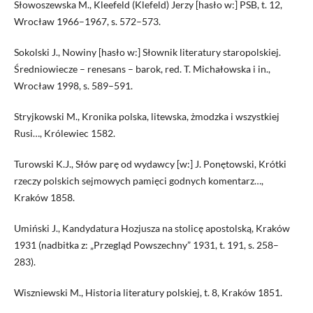
Słowoszewska M., Kleefeld (Klefeld) Jerzy [hasło w:] PSB, t. 12,
Wrocław 1966–1967, s. 572–573.
Sokolski J., Nowiny [hasło w:] Słownik literatury staropolskiej.
Średniowiecze – renesans – barok, red. T. Michałowska i in.,
Wrocław 1998, s. 589–591.
Stryjkowski M., Kronika polska, litewska, żmodzka i wszystkiej
Rusi…, Królewiec 1582.
Turowski K.J., Słów parę od wydawcy [w:] J. Ponętowski, Krótki
rzeczy polskich sejmowych pamięci godnych komentarz…,
Kraków 1858.
Umiński J., Kandydatura Hozjusza na stolicę apostolską, Kraków
1931 (nadbitka z: „Przegląd Powszechny” 1931, t. 191, s. 258–
283).
Wiszniewski M., Historia literatury polskiej, t. 8, Kraków 1851.