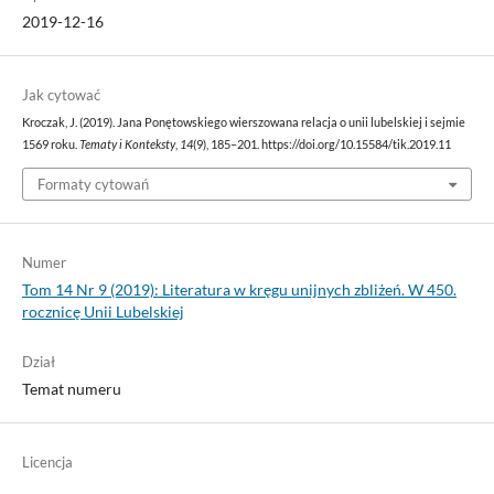
2019-12-16
Jak cytować
Kroczak, J. (2019). Jana Ponętowskiego wierszowana relacja o unii lubelskiej i sejmie
1569 roku.
Tematy i Konteksty
,
14
(9), 185–201. https://doi.org/10.15584/tik.2019.11
Formaty cytowań
Numer
Tom 14 Nr 9 (2019): Literatura w kręgu unijnych zbliżeń. W 450.
rocznicę Unii Lubelskiej
Dział
Temat numeru
Licencja