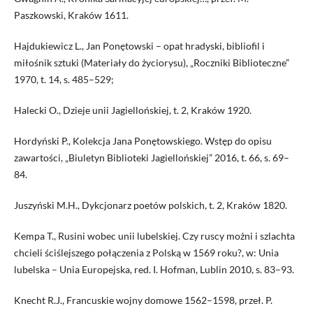
Paszkowski, Kraków 1611.
Hajdukiewicz L., Jan Ponętowski – opat hradyski, bibliofil i
miłośnik sztuki (Materiały do życiorysu), „Roczniki Biblioteczne”
1970, t. 14, s. 485–529;
Halecki O., Dzieje unii Jagiellońskiej, t. 2, Kraków 1920.
Hordyński P., Kolekcja Jana Ponętowskiego. Wstęp do opisu
zawartości, „Biuletyn Biblioteki Jagiellońskiej” 2016, t. 66, s. 69–
84.
Juszyński M.H., Dykcjonarz poetów polskich, t. 2, Kraków 1820.
Kempa T., Rusini wobec unii lubelskiej. Czy ruscy możni i szlachta
chcieli ściślejszego połączenia z Polską w 1569 roku?, w: Unia
lubelska – Unia Europejska, red. I. Hofman, Lublin 2010, s. 83–93.
Knecht R.J., Francuskie wojny domowe 1562–1598, przeł. P.