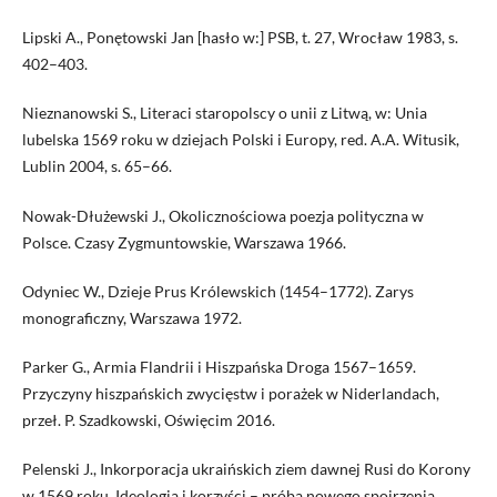
Lipski A., Ponętowski Jan [hasło w:] PSB, t. 27, Wrocław 1983, s.
402–403.
Nieznanowski S., Literaci staropolscy o unii z Litwą, w: Unia
lubelska 1569 roku w dziejach Polski i Europy, red. A.A. Witusik,
Lublin 2004, s. 65–66.
Nowak-Dłużewski J., Okolicznościowa poezja polityczna w
Polsce. Czasy Zygmuntowskie, Warszawa 1966.
Odyniec W., Dzieje Prus Królewskich (1454–1772). Zarys
monograficzny, Warszawa 1972.
Parker G., Armia Flandrii i Hiszpańska Droga 1567–1659.
Przyczyny hiszpańskich zwycięstw i porażek w Niderlandach,
przeł. P. Szadkowski, Oświęcim 2016.
Pelenski J., Inkorporacja ukraińskich ziem dawnej Rusi do Korony
w 1569 roku. Ideologia i korzyści – próba nowego spojrzenia,