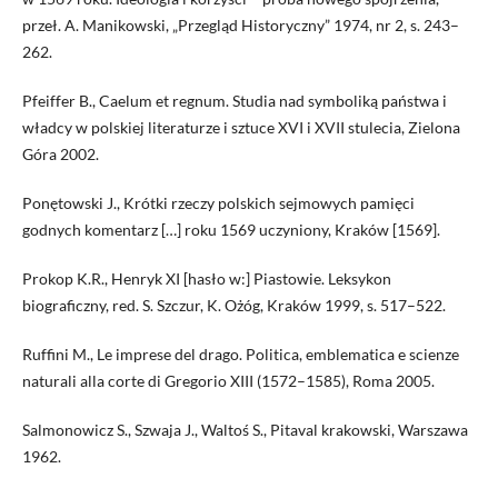
przeł. A. Manikowski, „Przegląd Historyczny” 1974, nr 2, s. 243–
262.
Pfeiffer B., Caelum et regnum. Studia nad symboliką państwa i
władcy w polskiej literaturze i sztuce XVI i XVII stulecia, Zielona
Góra 2002.
Ponętowski J., Krótki rzeczy polskich sejmowych pamięci
godnych komentarz […] roku 1569 uczyniony, Kraków [1569].
Prokop K.R., Henryk XI [hasło w:] Piastowie. Leksykon
biograficzny, red. S. Szczur, K. Ożóg, Kraków 1999, s. 517–522.
Ruffini M., Le imprese del drago. Politica, emblematica e scienze
naturali alla corte di Gregorio XIII (1572–1585), Roma 2005.
Salmonowicz S., Szwaja J., Waltoś S., Pitaval krakowski, Warszawa
1962.