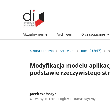
Aktualny numer
Archiwum
O czasopiśmie
Strona domowa
/
Archiwum
/
Tom 12 (2017)
/
N
Modyfikacja modelu aplikacj
podstawie rzeczywistego st
Jacek Wołoszyn
Uniwersytet Technologiczno-Humanistyczny