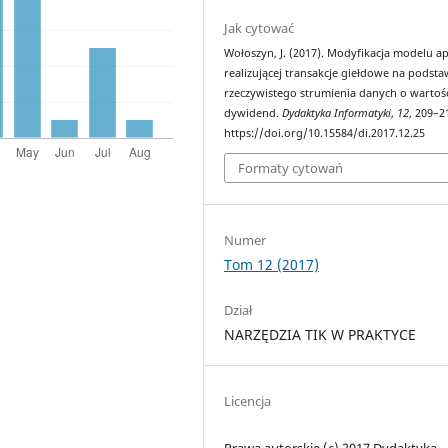
Jak cytować
Wołoszyn, J. (2017). Modyfikacja modelu apl
realizującej transakcje giełdowe na podsta
rzeczywistego strumienia danych o wartoś
dywidend.
Dydaktyka Informatyki
,
12
, 209–2
https://doi.org/10.15584/di.2017.12.25
Formaty cytowań
Numer
Tom 12 (2017)
Dział
NARZĘDZIA TIK W PRAKTYCE
Licencja
Prawa autorskie (c) 2017 Dydaktyka