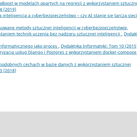
aBoost w modelach opartych na regresji z wykorzystaniem sztuczn
4 (2019)
 inteligencja a cyberbezpieczeństwo – czy AI stanie się tarczą siec
owane metody sztucznej inteligencji w cyberbezpieczeństwie,
taniem technik uczenia bez nadzoru sztucznej inteligencji
,
Dydak
nformatycznego jako proces
,
Dydaktyka Informatyki: Tom 10 (2015
ryzacja usług Django i Postgres z wykorzystaniem docker-compos
podobnych cechach w bazie danych z wykorzystaniem sztucznej
3 (2018)