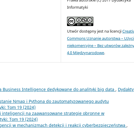
Informatyki
Utwór dostępny jest na licencji
Creati
Commons Uznanie autorstwa – Użyci
niekomercyjne – Bez utworów zależn
4.0 Międzynarodowe
.
a Business Intelligence dedykowane do analityki big data
,
Dydakty
stanie Nmap i Pythona do zautomatyzowanego audytu
ki: Tom 19 (2024)
j inteligencji na zaawansowane strategie obronne w
yki: Tom 19 (2024)
ligencji w mechanizmach detekcji i reakcji cyberbezpieczeństwa
,