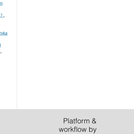
ej
i?
,
tyka
)
e
,