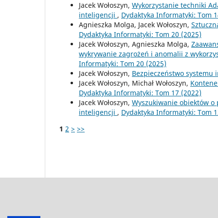
Jacek Wołoszyn,
Wykorzystanie techniki Ad
inteligencji
,
Dydaktyka Informatyki: Tom 1
Agnieszka Molga, Jacek Wołoszyn,
Sztuczna
Dydaktyka Informatyki: Tom 20 (2025)
Jacek Wołoszyn, Agnieszka Molga,
Zaawans
wykrywanie zagrożeń i anomalii z wykorzys
Informatyki: Tom 20 (2025)
Jacek Wołoszyn,
Bezpieczeństwo systemu i
Jacek Wołoszyn, Michał Wołoszyn,
Kontene
Dydaktyka Informatyki: Tom 17 (2022)
Jacek Wołoszyn,
Wyszukiwanie obiektów o 
inteligencji
,
Dydaktyka Informatyki: Tom 1
1
2
>
>>