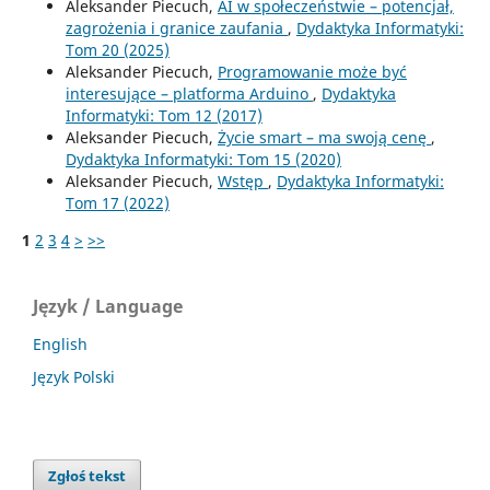
Aleksander Piecuch,
AI w społeczeństwie – potencjał,
zagrożenia i granice zaufania
,
Dydaktyka Informatyki:
Tom 20 (2025)
Aleksander Piecuch,
Programowanie może być
interesujące – platforma Arduino
,
Dydaktyka
Informatyki: Tom 12 (2017)
Aleksander Piecuch,
Życie smart – ma swoją cenę
,
Dydaktyka Informatyki: Tom 15 (2020)
Aleksander Piecuch,
Wstęp
,
Dydaktyka Informatyki:
Tom 17 (2022)
1
2
3
4
>
>>
Język / Language
English
Język Polski
Zgłoś tekst