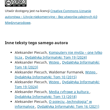
Utwór dostępny jest na licencji
Creative Commons Uznanie
autorstwa – Użycie niekomercyjne – Bez utworów zależnych 4.0
Międzynarodowe
.
Inne teksty tego samego autora
Aleksander Piecuch,
Komputery nie myślą – one tylko
liczą
,
Dydaktyka Informatyki: Tom 19 (2024)
Aleksander Piecuch,
Wstęp
,
Dydaktyka Informatyki:
Tom 18 (2023)
Aleksander Piecuch, Waldemar Furmanek,
Wstęp
,
Dydaktyka Informatyki: Tom 10 (2015)
Aleksander Piecuch,
Wstęp
,
Dydaktyka Informatyki:
Tom 19 (2024)
Aleksander Piecuch,
Media cyfrowe a kultura
,
Dydaktyka Informatyki: Tom 13 (2018)
Aleksander Piecuch,
O pojęciu „technologia” w
informatyce
,
Dydaktyka Informatyki: Tom 16 (2021)