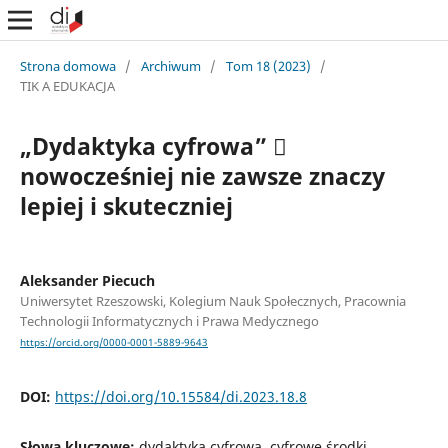
Strona domowa
/
Archiwum
/
Tom 18 (2023)
/
TIK A EDUKACJA
„Dydaktyka cyfrowa” 
nowocześniej nie zawsze znaczy
lepiej i skuteczniej
Aleksander Piecuch
Uniwersytet Rzeszowski, Kolegium Nauk Społecznych, Pracownia
Technologii Informatycznych i Prawa Medycznego
https://orcid.org/0000-0001-5889-9643
DOI:
https://doi.org/10.15584/di.2023.18.8
Słowa kluczowe:
dydaktyka cyfrowa, cyfrowe środki