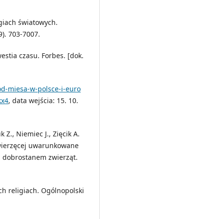
igiach światowych.
). 703-7007.
estia czasu. Forbes. [dok.
od-miesa-w-polsce-i-euro
kx4
, data wejścia: 15. 10.
 Z., Niemiec J., Zięcik A.
zwierzęcej uwarunkowane
 dobrostanem zwierząt.
h religiach. Ogólnopolski