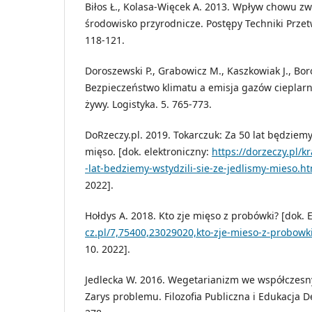
Biłos Ł., Kolasa-Więcek A. 2013. Wpływ chowu z
środowisko przyrodnicze. Postępy Techniki Prze
118-121.
Doroszewski P., Grabowicz M., Kaszkowiak J., Bor
Bezpieczeństwo klimatu a emisja gazów cieplar
żywy. Logistyka. 5. 765-773.
DoRzeczy.pl. 2019. Tokarczuk: Za 50 lat będziemy 
mięso. [dok. elektroniczny:
https://dorzeczy.pl/k
-lat-bedziemy-wstydzili-sie-ze-jedlismy-mieso.h
2022].
Hołdys A. 2018. Kto zje mięso z probówki? [dok. 
cz.pl/7,75400,23029020,kto-zje-mieso-z-probowk
10. 2022].
Jedlecka W. 2016. Wegetarianizm we współczesny
Zarys problemu. Filozofia Publiczna i Edukacja D