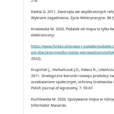
278.
Kaleta G. 2011. Zwierzęta we współczesnych rel
Wybrane zagadnienia. Życie Weterynaryjne. 86 (9
Krukowska M. 2020. Podatek od mięsa to tylko kw
elektroniczny:
https://www.forbes.pl/prawo-i-podatki/podatek-
pie-dlaczego-moglby-zostac-wprowadzony/pl9g
2022].
Krupiński J., Horbańczuk J.O., Kołacz R., Litwińczuk
2011. Strategiczne kierunki rozwoju produkcji 
oczekiwaniem społecznym, ochroną środowiska i
Polish Journal of Agronomy. 7. 59-67.
Kuchlewska M. 2020. Spożywanie mięsa w różnyc
Informator Masarski.