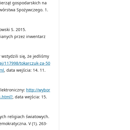
wierząt gospodarskich na
twórstwa Spożywczego. 1.
owski S. 2015.
nianych przez inwentarz
wstydzili się, że jedliśmy
raj/117998/tokarczuk-za-50
tml
, data wejścia: 14. 11.
Elektroniczny:
http://wybor
i.html?
, data wejścia: 15.
ch religiach światowych.
emokratyczna. V (1). 263-