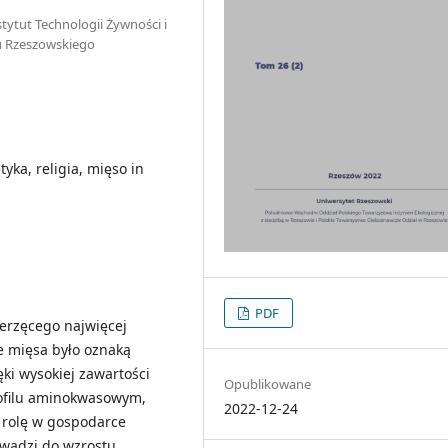
tytut Technologii Żywności i
u Rzeszowskiego
yka, religia, mięso in
PDF
erzęcego najwięcej
ie mięsa było oznaką
ki wysokiej zawartości
Opublikowane
rofilu aminokwasowym,
2022-12-24
 rolę w gospodarce
owadzi do wzrostu