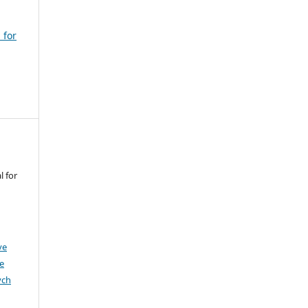
 for
l for
ve
e
ych