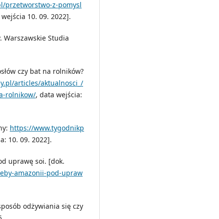
pl/przetworstwo-z-pomysl
 wejścia 10. 09. 2022].
. Warszawskie Studia
słów czy bat na rolników?
.pl/articles/aktualnosci_/
a-rolnikow/
, data wejścia:
zny:
https://www.tygodnikp
a: 10. 09. 2022].
od uprawę soi. [dok.
yreby-amazonii-pod-upraw
sposób odżywiania się czy
5.