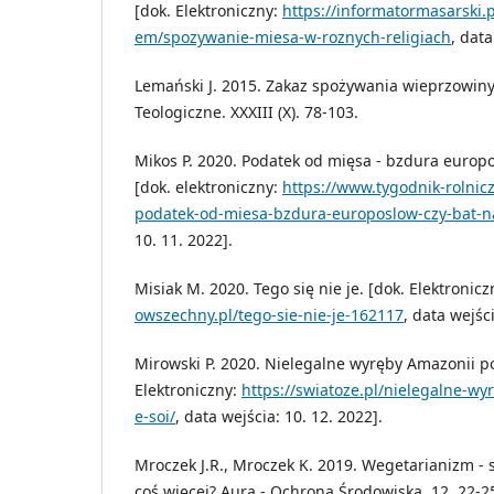
[dok. Elektroniczny:
https://informatormasarski.
em/spozywanie-miesa-w-roznych-religiach
, data
Lemański J. 2015. Zakaz spożywania wieprzowiny
Teologiczne. XXXIII (X). 78-103.
Mikos P. 2020. Podatek od mięsa - bzdura europo
[dok. elektroniczny:
https://www.tygodnik-rolniczy
podatek-od-miesa-bzdura-europoslow-czy-bat-n
10. 11. 2022].
Misiak M. 2020. Tego się nie je. [dok. Elektronic
owszechny.pl/tego-sie-nie-je-162117
, data wejści
Mirowski P. 2020. Nielegalne wyręby Amazonii p
Elektroniczny:
https://swiatoze.pl/nielegalne-w
e-soi/
, data wejścia: 10. 12. 2022].
Mroczek J.R., Mroczek K. 2019. Wegetarianizm - 
coś więcej? Aura - Ochrona Środowiska. 12. 22-2