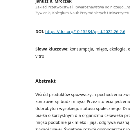
Janusz R. Mroczek
Zakład Przetwórstwa i Towaroznawstwa Rolniczego, Ins
Żywienia, Kolegium Nauk Przyrodniczych Uniwersytet
DOI:
https://doi.org/10.15584/pjsd.2022.26.2.6
Słowa kluczowe:
konsumpcja, mięso, ekologia, et
vitro
Abstrakt
Wśród produktów spożywczych pochodzenia zwi
kontrowersji budzi mięso. Przez stulecia jedzen
dobrobytu i wysokiego statusu społecznego. Dzię
białka o korzystnym dla organizmu człowieka p
mięso podobnie jak mleko i jaja, odgrywa ważną
żywnościowej. Światowy rozwój gospodarczy pr