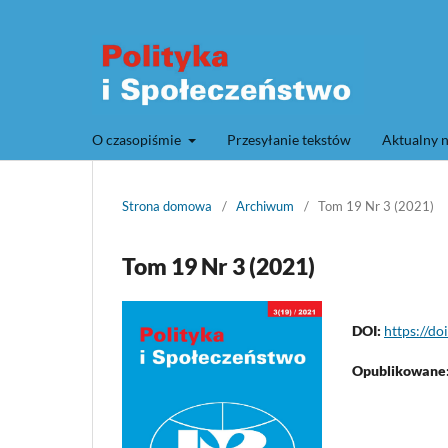
O czasopiśmie
Przesyłanie tekstów
Aktualny 
Strona domowa
/
Archiwum
/
Tom 19 Nr 3 (2021)
Tom 19 Nr 3 (2021)
DOI:
https://do
Opublikowane