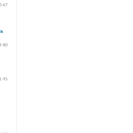
0-67
ch
8-80
1-95