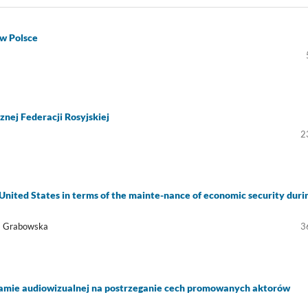
 w Polsce
znej Federacji Rosyjskiej
2
 United States in terms of the mainte-nance of economic security duri
na Grabowska
3
amie audiowizualnej na postrzeganie cech promowanych aktorów