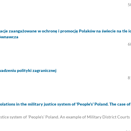
5
zacje zaangażowane w ochronę i promocję Polaków na świecie na tle i
równawcza
6
wadzeniu polityki zagranicznej
8
olations in the military justice system of 'People's' Poland. The case of
ustice system of 'People's' Poland. An example of Military District Courts