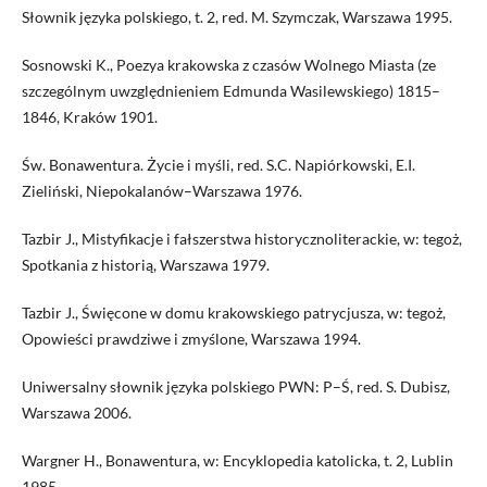
Słownik języka polskiego, t. 2, red. M. Szymczak, Warszawa 1995.
Sosnowski K., Poezya krakowska z czasów Wolnego Miasta (ze
szczególnym uwzględnieniem Edmunda Wasilewskiego) 1815–
1846, Kraków 1901.
Św. Bonawentura. Życie i myśli, red. S.C. Napiórkowski, E.I.
Zieliński, Niepokalanów–Warszawa 1976.
Tazbir J., Mistyfikacje i fałszerstwa historycznoliterackie, w: tegoż,
Spotkania z historią, Warszawa 1979.
Tazbir J., Święcone w domu krakowskiego patrycjusza, w: tegoż,
Opowieści prawdziwe i zmyślone, Warszawa 1994.
Uniwersalny słownik języka polskiego PWN: P–Ś, red. S. Dubisz,
Warszawa 2006.
Wargner H., Bonawentura, w: Encyklopedia katolicka, t. 2, Lublin
1985.