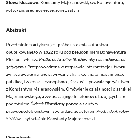
Słowa kluczowe:
Konstanty Majeranowski, św. Bonawentura,
gotycyzm, średniowiecze, sonet, satyra
Abstrakt
Przedmiotem artykułu jest próba ustalenia autorstwa
opublikowanego w 1822 roku pod pseudonimem Bonawentura
Pleciuch wiersza
Prośba do Aniołów Stróżów, aby nas zachowali od
gotycyzmu
. Przeprowadzona w rozprawie interpretacja utworu
zwraca uwagę na jego satyryczny charakter, natomiast miejsce
publikacji wiersza – czasopismo „Krakus” – pozwala łączyć utwór
z Konstantym Majeranowskim. Omówienie działalności pisarskiej
Majeranowskiego, a zwłaszcza jego felietonów ukazujących się
pod tytułem
Świstek Filozoficzny
pozwala z dużym
prawdopodobieństwem stwierdzić, że autorem
Prośby do Aniołów
Stróżów…
był właśnie Konstanty Majeranowski.
Downloads