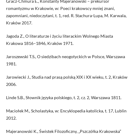
Gracz-Chmura E., Konstanty Majeranowski – prekursor
romantyzmu w Krakowie, w: Poeci krakowscy mniej znani,
zapomniani, niedoczytani, t. 1, red. R. Stachura-Lupa, M. Karwala,
Kraków 2017.
Jagoda Z., O literaturze i życiu literackim Wolnego Miasta
Krakowa 1816–1846, Kraków 1971.
Jaroszewski T.S., O siedzibach neogotyckich w Polsce, Warszawa
1981.
Jarowiecki J., Studia nad prasą polską XIX i XX wieku, t. 2, Kraków
2006.
Linde S.B., Słownik języka polskiego, t. 2, cz. 2, Warszawa 1811.
Maciołek M., Scholastyka, w: Encyklopedia katolicka, t. 17, Lublin
2012.
Majeranowski K., Świstek Filozoficzny, „Pszczółka Krakowska”