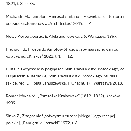
1821, t. 3, nr 35.
Michalski M., Templum Hierosolymitanum – święta architektura i
porządek salomonowy, „Architectus” 2019, nr 4.
Nowy Korbut, oprac. E. Aleksandrowska, t. 5, Warszawa 1967.
Pleciuch B., Prośba do Aniołów Stróżów, aby nas zachowali od
gotycyzmu, „Krakus” 1822, t. 1, nr 12.
Pluta P., Gotyckość w poglądach Stanisława Kostki Potockiego, w:
O spuściźnie literackiej Stanisława Kostki Potockiego. Studia i
szkice, red. D. Folga-Januszewska, T. Chachulski, Warszawa 2018.
Romankówna M., „Pszczółka Krakowska” (1819–1822), Kraków
1939.
Sinko Z., Z zagadnień gotycyzmu europejskiego i jego recepcji
polskiej, „Pamiętnik Literacki” 1972, z. 3.