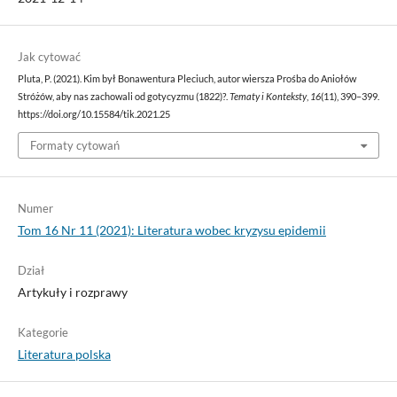
Jak cytować
Pluta, P. (2021). Kim był Bonawentura Pleciuch, autor wiersza Prośba do Aniołów
Stróżów, aby nas zachowali od gotycyzmu (1822)?.
Tematy i Konteksty
,
16
(11), 390–399.
https://doi.org/10.15584/tik.2021.25
Formaty cytowań
Numer
Tom 16 Nr 11 (2021): Literatura wobec kryzysu epidemii
Dział
Artykuły i rozprawy
Kategorie
Literatura polska