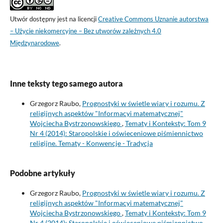
Utwór dostępny jest na licencji
Creative Commons Uznanie autorstwa
– Użycie niekomercyjne – Bez utworów zależnych 4.0
Międzynarodowe
.
Inne teksty tego samego autora
Grzegorz Raubo,
Prognostyki w świetle wiary i rozumu. Z
religijnych aspektów "Informacyi matematycznej"
Wojciecha Bystrzonowskiego
,
Tematy i Konteksty: Tom 9
Nr 4 (2014): Staropolskie i oświeceniowe piśmiennictwo
religijne. Tematy - Konwencje - Tradycja
Podobne artykuły
Grzegorz Raubo,
Prognostyki w świetle wiary i rozumu. Z
religijnych aspektów "Informacyi matematycznej"
Wojciecha Bystrzonowskiego
,
Tematy i Konteksty: Tom 9
Nr 4 (2014): Staropolskie i oświeceniowe piśmiennictwo