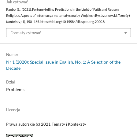
Jak cytować
Raubo, G. . (2021). Fortune-telling Predictions in the Light of Faith and Reason.
Religious Aspects of Informacya matematyczna by Wojciech Bystrzonowski.
Tematy i
Konteksty
, (1), 150–165. https://doi.org/10.15584/tik.spec.eng.2020.8
Formaty cytowań
Numer
Nr 1 (2020): Special Issue in English, No. 1: A Selection of the
Decade
Dział
Problems
Licencja
Prawa autorskie (c) 2021 Tematy i Konteksty