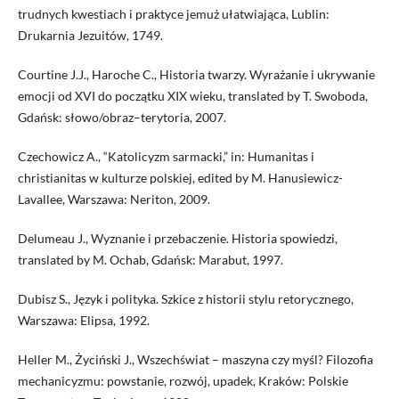
trudnych kwestiach i praktyce jemuż ułatwiająca, Lublin:
Drukarnia Jezuitów, 1749.
Courtine J.J., Haroche C., Historia twarzy. Wyrażanie i ukrywanie
emocji od XVI do początku XIX wieku, translated by T. Swoboda,
Gdańsk: słowo/obraz–terytoria, 2007.
Czechowicz A., “Katolicyzm sarmacki,” in: Humanitas i
christianitas w kulturze polskiej, edited by M. Hanusiewicz-
Lavallee, Warszawa: Neriton, 2009.
Delumeau J., Wyznanie i przebaczenie. Historia spowiedzi,
translated by M. Ochab, Gdańsk: Marabut, 1997.
Dubisz S., Język i polityka. Szkice z historii stylu retorycznego,
Warszawa: Elipsa, 1992.
Heller M., Życiński J., Wszechświat – maszyna czy myśl? Filozofia
mechanicyzmu: powstanie, rozwój, upadek, Kraków: Polskie