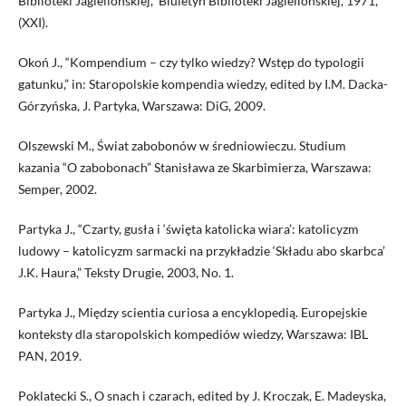
Biblioteki Jagiellońskiej,” Biuletyn Biblioteki Jagiellońskiej, 1971,
(XXI).
Okoń J., “Kompendium – czy tylko wiedzy? Wstęp do typologii
gatunku,” in: Staropolskie kompendia wiedzy, edited by I.M. Dacka-
Górzyńska, J. Partyka, Warszawa: DiG, 2009.
Olszewski M., Świat zabobonów w średniowieczu. Studium
kazania “O zabobonach” Stanisława ze Skarbimierza, Warszawa:
Semper, 2002.
Partyka J., “Czarty, gusła i ‘święta katolicka wiara’: katolicyzm
ludowy – katolicyzm sarmacki na przykładzie ‘Składu abo skarbca’
J.K. Haura,” Teksty Drugie, 2003, No. 1.
Partyka J., Między scientia curiosa a encyklopedią. Europejskie
konteksty dla staropolskich kompediów wiedzy, Warszawa: IBL
PAN, 2019.
Poklatecki S., O snach i czarach, edited by J. Kroczak, E. Madeyska,