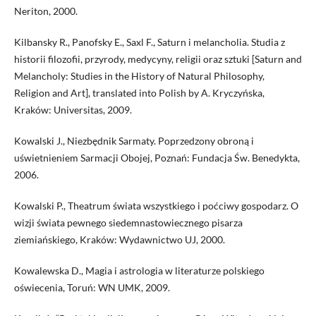
Neriton, 2000.
Kilbansky R., Panofsky E., Saxl F., Saturn i melancholia. Studia z
historii filozofii, przyrody, medycyny, religii oraz sztuki [Saturn and
Melancholy: Studies in the History of Natural Philosophy,
Religion and Art], translated into Polish by A. Kryczyńska,
Kraków: Universitas, 2009.
Kowalski J., Niezbędnik Sarmaty. Poprzedzony obroną i
uświetnieniem Sarmacji Obojej, Poznań: Fundacja Św. Benedykta,
2006.
Kowalski P., Theatrum świata wszystkiego i poćciwy gospodarz. O
wizji świata pewnego siedemnastowiecznego pisarza
ziemiańskiego, Kraków: Wydawnictwo UJ, 2000.
Kowalewska D., Magia i astrologia w literaturze polskiego
oświecenia, Toruń: WN UMK, 2009.