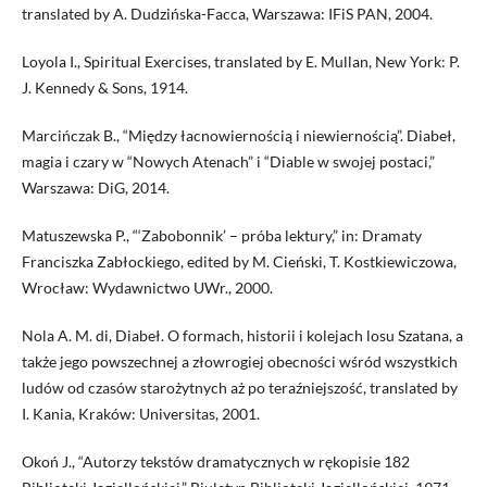
translated by A. Dudzińska-Facca, Warszawa: IFiS PAN, 2004.
Loyola I., Spiritual Exercises, translated by E. Mullan, New York: P.
J. Kennedy & Sons, 1914.
Marcińczak B., “Między łacnowiernością i niewiernością”. Diabeł,
magia i czary w “Nowych Atenach” i “Diable w swojej postaci,”
Warszawa: DiG, 2014.
Matuszewska P., “‘Zabobonnik’ – próba lektury,” in: Dramaty
Franciszka Zabłockiego, edited by M. Cieński, T. Kostkiewiczowa,
Wrocław: Wydawnictwo UWr., 2000.
Nola A. M. di, Diabeł. O formach, historii i kolejach losu Szatana, a
także jego powszechnej a złowrogiej obecności wśród wszystkich
ludów od czasów starożytnych aż po teraźniejszość, translated by
I. Kania, Kraków: Universitas, 2001.
Okoń J., “Autorzy tekstów dramatycznych w rękopisie 182