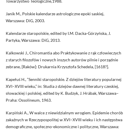
Towarzystwo Teologiczne,1988.
Janik M., Polskie kalendarze astrologiczne epoki saskiej,
Warszawa: DiG, 2003.
Kalendarze staropolskie, edited by I.M. Dacka-Górzyńska, J.
Partyka, Warszawa: DiG, 2013.
Kalkowski J., Chiromantia abo Praktykowanie z rąk człowieczych
z starych filozofów i nowych inszych autorów pilnie i porządnie
zebrane, [Raków]: Drukarnia Krzysztofa Schedela, [1618?].
Kapełuś H., “Senniki staropolskie. Z dziejów literatury popularnej
XVI–XVIII wieku,” in: Studia z dziejów dawnej literatury czeskiej,
słowackiej i polskiej, edited by K. Budzyk, J. Hrábak, Warszawa–
Praha: Ossolineum, 1963.
Karpiński A., W walce z niewidzialnym wrogiem. Epidemie chorób
zakaźnych w Rzeczypospolitej w XVI–XVIII wieku i ich następstwa
demograficzne, społeczno-ekonomiczne i polityczne, Warszawa: