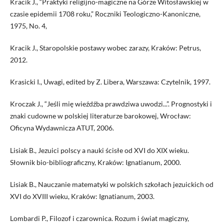
Kracik J., “Praktyki religijno-magiczne na Górze Witosławskiej w
czasie epidemii 1708 roku,” Roczniki Teologiczno-Kanoniczne,
1975, No. 4,
Kracik J., Staropolskie postawy wobec zarazy, Kraków: Petrus,
2012.
Krasicki I., Uwagi, edited by Z. Libera, Warszawa: Czytelnik, 1997.
Kroczak J., “Jeśli mię wieźdźba prawdziwa uwodzi...”. Prognostyki i
znaki cudowne w polskiej literaturze barokowej, Wrocław:
Oficyna Wydawnicza ATUT, 2006.
Lisiak B., Jezuici polscy a nauki ścisłe od XVI do XIX wieku.
Słownik bio-bibliograficzny, Kraków: Ignatianum, 2000.
Lisiak B., Nauczanie matematyki w polskich szkołach jezuickich od
XVI do XVIII wieku, Kraków: Ignatianum, 2003.
Lombardi P., Filozof i czarownica. Rozum i świat magiczny,