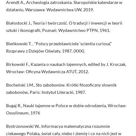
Arendt A., Archeologia zatroskania. Staropolskie kalendarze w
działaniu, Warszawa: Wydawnictwa UW, 2019.
Białostocki J., Teoria i twórczość. O tradycji i inwencji w teorii
sztuki i ikonografii, Poznań: Wydawnictwo PTPN, 1961.
Bieńkowski T. , “Polscy przedstawiciele ‘scientia curiosa’,”
Rozprawy z Dziejów Oświaty, 1987, (XXX).
Birkowski F., Kazania o naukach tajemnych, edited by J. Kroczak,
Wrocław: Oficyna Wydawnicza ATUT, 2012.
Bocheński J.M., Sto zabobonów. Krótki filozoficzny słownik
zabobonów, Paris: Instytut Literacki, 1987.
Bugaj R., Nauki tajemne w Polsce w dobie odrodzenia, Wrocław:
Ossolineum, 1976
Bystrzonowski W., Informacya matematyczna rozumnie
ciekawego Polaka, świat cały, niebo i ziemię i co na nich jest w