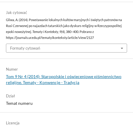
Jak cytować
Gliwa, A. (2014). Powstawanie lokalnych kultów maryjnych i świętych patronów na
Rusi Czerwonej po najazdach tatarskich jako dyskurs religijny w Rzeczypospolitej
epoki nowożytnej.
Tematy i Konteksty
,
9
(4), 380–400. Pobrano z
https://journals.ur.edu.pl/tematyikonteksty/article/view/2127
Formaty cytowań
Numer
Tom 9 Nr 4 (2014): Staropolskie i oświeceniowe piśmiennictwo
religijne. Tematy - Konwencje - Tradycja
Dział
Temat numeru
Licencja