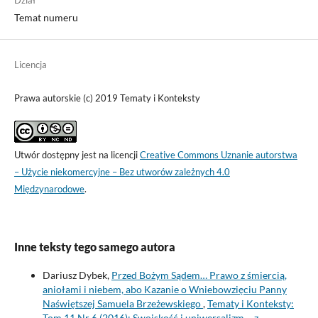
Temat numeru
Licencja
Prawa autorskie (c) 2019 Tematy i Konteksty
Utwór dostępny jest na licencji
Creative Commons Uznanie autorstwa
– Użycie niekomercyjne – Bez utworów zależnych 4.0
Międzynarodowe
.
Inne teksty tego samego autora
Dariusz Dybek,
Przed Bożym Sądem… Prawo z śmiercią,
aniołami i niebem, abo Kazanie o Wniebowzięciu Panny
Naświętszej Samuela Brzeżewskiego
,
Tematy i Konteksty:
Tom 11 Nr 6 (2016): Swojskość i uniwersalizm – z