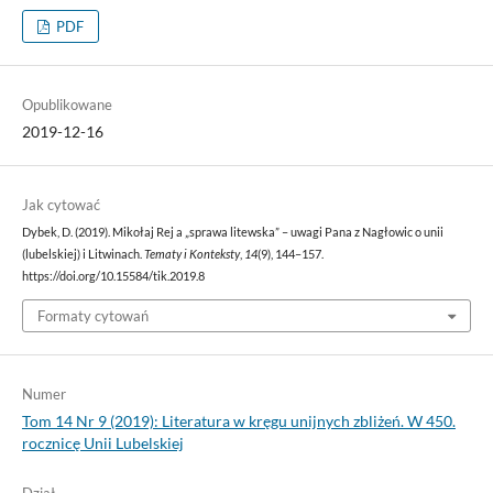
PDF
Opublikowane
2019-12-16
Jak cytować
Dybek, D. (2019). Mikołaj Rej a „sprawa litewska” – uwagi Pana z Nagłowic o unii
(lubelskiej) i Litwinach.
Tematy i Konteksty
,
14
(9), 144–157.
https://doi.org/10.15584/tik.2019.8
Formaty cytowań
Numer
Tom 14 Nr 9 (2019): Literatura w kręgu unijnych zbliżeń. W 450.
rocznicę Unii Lubelskiej
Dział