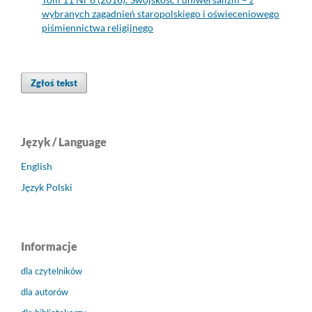
wybranych zagadnień staropolskiego i oświeceniowego
piśmiennictwa religijnego
Zgłoś tekst
Język / Language
English
Język Polski
Informacje
dla czytelników
dla autorów