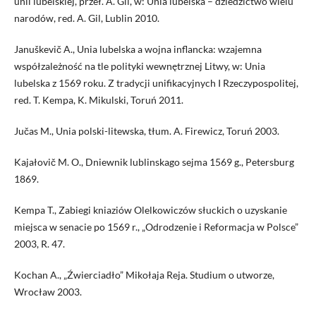
unii lubelskiej, przeł. A. Gil, w: Unia lubelska – dziedzictwo wielu
narodów, red. A. Gil, Lublin 2010.
Januškevič A., Unia lubelska a wojna inflancka: wzajemna
współzależność na tle polityki wewnętrznej Litwy, w: Unia
lubelska z 1569 roku. Z tradycji unifikacyjnych I Rzeczypospolitej,
red. T. Kempa, K. Mikulski, Toruń 2011.
Jučas M., Unia polski-litewska, tłum. A. Firewicz, Toruń 2003.
Kajałovič M. O., Dniewnik lublinskago sejma 1569 g., Petersburg
1869.
Kempa T., Zabiegi kniaziów Olelkowiczów słuckich o uzyskanie
miejsca w senacie po 1569 r., „Odrodzenie i Reformacja w Polsce”
2003, R. 47.
Kochan A., „Źwierciadło” Mikołaja Reja. Studium o utworze,
Wrocław 2003.