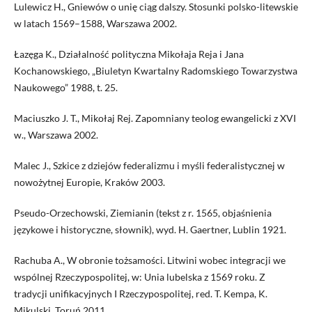
Lulewicz H., Gniewów o unię ciąg dalszy. Stosunki polsko-litewskie
w latach 1569–1588, Warszawa 2002.
Łazęga K., Działalność polityczna Mikołaja Reja i Jana
Kochanowskiego, „Biuletyn Kwartalny Radomskiego Towarzystwa
Naukowego” 1988, t. 25.
Maciuszko J. T., Mikołaj Rej. Zapomniany teolog ewangelicki z XVI
w., Warszawa 2002.
Malec J., Szkice z dziejów federalizmu i myśli federalistycznej w
nowożytnej Europie, Kraków 2003.
Pseudo-Orzechowski, Ziemianin (tekst z r. 1565, objaśnienia
językowe i historyczne, słownik), wyd. H. Gaertner, Lublin 1921.
Rachuba A., W obronie tożsamości. Litwini wobec integracji we
wspólnej Rzeczypospolitej, w: Unia lubelska z 1569 roku. Z
tradycji unifikacyjnych I Rzeczypospolitej, red. T. Kempa, K.
Mikulski, Toruń 2011.