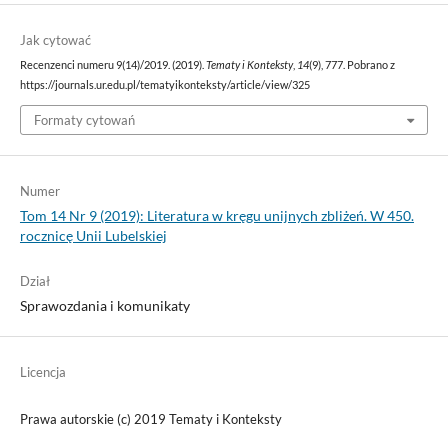
Jak cytować
Recenzenci numeru 9(14)/2019. (2019).
Tematy i Konteksty
,
14
(9), 777. Pobrano z
https://journals.ur.edu.pl/tematyikonteksty/article/view/325
Formaty cytowań
Numer
Tom 14 Nr 9 (2019): Literatura w kręgu unijnych zbliżeń. W 450.
rocznicę Unii Lubelskiej
Dział
Sprawozdania i komunikaty
Licencja
Prawa autorskie (c) 2019 Tematy i Konteksty